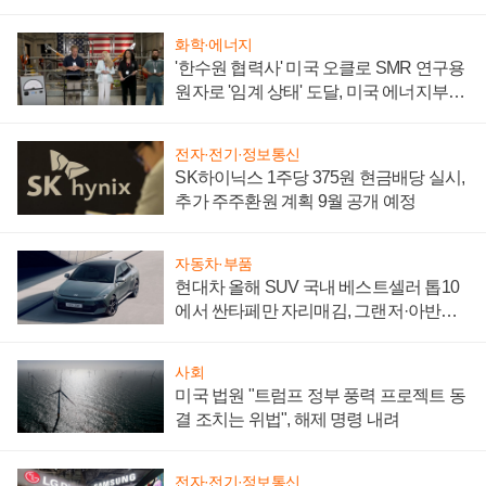
어
화학·에너지
'한수원 협력사' 미국 오클로 SMR 연구용
원자로 '임계 상태' 도달, 미국 에너지부
"중요한 이정표"
전자·전기·정보통신
SK하이닉스 1주당 375원 현금배당 실시,
추가 주주환원 계획 9월 공개 예정
자동차·부품
현대차 올해 SUV 국내 베스트셀러 톱10
에서 싼타페만 자리매김, 그랜저·아반떼
'세단 쌍끌이'로 내수 방어
사회
미국 법원 "트럼프 정부 풍력 프로젝트 동
결 조치는 위법", 해제 명령 내려
전자·전기·정보통신