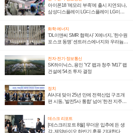
아이폰18 '메모리 부족'에 출시 지연되나,
삼성디스플레이 LG디스플레이 LG이노
텍 '탈애플' 수익 다각화 속도
화학·에너지
'DL이앤씨 SMR 협력사' X에너지, '한수원
포스코 동맹' 센트러스에너지와 우라늄
계약 체결
전자·전기·정보통신
SK하이닉스, 용인 'Y2' 팹과 청주 'M17' 팹
건설에 54조 투자 결정
정치
AI시대 맞아 25년 만에 전력산업 구조개
편 시동, '발전5사 통합' 넘어 '한전 지주사'
재편론도
데스크 리포트
[데스크리포트 8월] 무더운 입추에 든 생
각, 제약바이오 하반기 훈풍 기대한다