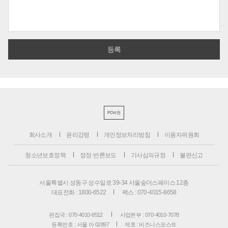
PC버전
회사소개
윤리강령
개인정보처리방침
이용자위원회
청소년보호정책
정정·반론보도
기사심의규정
불편신고
서울특별시 성동구 성수일로 39-34 서울숲더스페이스 12층
대표전화 : 1800-6522
팩스 : 070-4015-8658
편집국 : 070-4010-8512
사업본부 : 070-4010-7078
등록번호 : 서울 아 02897
제호 : 비즈니스포스트