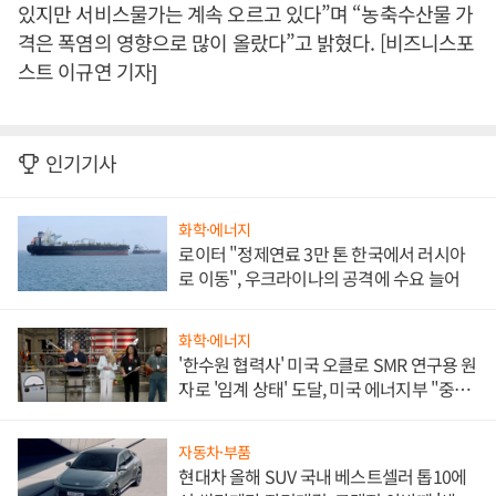
있지만 서비스물가는 계속 오르고 있다”며 “농축수산물 가
격은 폭염의 영향으로 많이 올랐다”고 밝혔다. [비즈니스포
스트 이규연 기자]
인기기사
화학·에너지
로이터 "정제연료 3만 톤 한국에서 러시아
로 이동", 우크라이나의 공격에 수요 늘어
화학·에너지
'한수원 협력사' 미국 오클로 SMR 연구용 원
자로 '임계 상태' 도달, 미국 에너지부 "중요
한 이정표"
자동차·부품
현대차 올해 SUV 국내 베스트셀러 톱10에