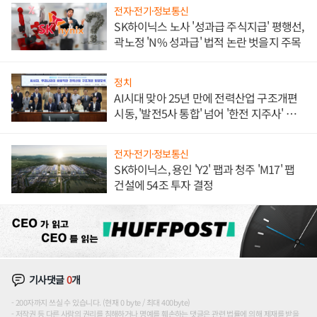
전자·전기·정보통신
SK하이닉스 노사 '성과급 주식지급' 평행선,
곽노정 'N% 성과급' 법적 논란 벗을지 주목
정치
AI시대 맞아 25년 만에 전력산업 구조개편
시동, '발전5사 통합' 넘어 '한전 지주사' 재편
론도
전자·전기·정보통신
SK하이닉스, 용인 'Y2' 팹과 청주 'M17' 팹
건설에 54조 투자 결정
기사댓글
0
개
200자까지 쓰실 수 있습니다. (현재 0 byte / 최대 400byte)
저작권 등 다른 사람의 권리를 침해하거나 명예를 훼손하는 댓글은 관련 법률에 의해 제재를 받을