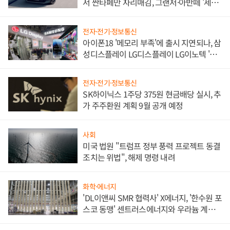
서 싼타페만 자리매김, 그랜저·아반떼 '세단
쌍끌이'로 내수 방어
전자·전기·정보통신
아이폰18 '메모리 부족'에 출시 지연되나, 삼
성디스플레이 LG디스플레이 LG이노텍 '탈
애플' 수익 다각화 속도
전자·전기·정보통신
SK하이닉스 1주당 375원 현금배당 실시, 추
가 주주환원 계획 9월 공개 예정
사회
미국 법원 "트럼프 정부 풍력 프로젝트 동결
조치는 위법", 해제 명령 내려
화학·에너지
'DL이앤씨 SMR 협력사' X에너지, '한수원 포
스코 동맹' 센트러스에너지와 우라늄 계약
체결