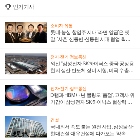
인기기사
소비자·유통
롯데·농심 창업주 시대 '라면 앙금'은 옛
말, '사촌' 신동빈·신동원 시대 협업 확대
일로
전자·전기·정보통신
외신 "삼성전자 SK하이닉스 중국 공장용
현지 생산 반도체 장비 시험, 미국 수출통
제 대비"
전자·전기·정보통신
D램과 HBM 내년 물량도 '품절', 고객사 위
기감이 삼성전자 SK하이닉스 협상력 더
키워
건설
국내외서 속도 붙는 원전 사업, 삼성물산·
현대건설·대우건설에 다가오는 '약속의