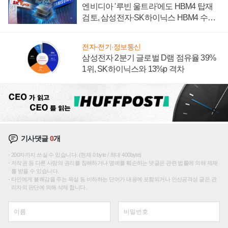
엔비디아 '루빈 울트라'에도 HBM4 탑재
검토, 삼성전자·SK하이닉스 HBM4 수율
에 주도권 갈린다
전자·전기·정보통신
삼성전자 2분기 글로벌 D램 점유율 39%
1위, SK하이닉스와 13%p 격차
기사댓글
0
개
200자까지 쓰실 수 있습니다. (현재 0 byte / 최대 400byte)
저작권 등 다른 사람의 권리를 침해하거나 명예를 훼손하는 댓글은 관련 법률에 의해 제재
를 받을 수 있습니다.
타인에게 불쾌감을 주는 욕설 등 비하하는 단어가 내용에 포함되거나 인신공격성 글은 관
리자의 판단에 의해 삭제 합니다.