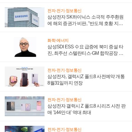
시간'
전자·전기·정보통신
삼성전자 SK하이닉스 소극적 주주환원
에 해외 증권가 비판, "반도체 호황 지속
성 의문"
화학·에너지
삼성SDI ESS 수요 급증에 북미 증설 타
진, 최주선 스텔란티스·GM 합작공장 건
설 재추진하나
전자·전기·정보통신
삼성전자, 갤럭시Z 폴드8 사전예약 개통
8월31일까지 연장
전자·전기·정보통신
삼성전자 갤럭시 Z 폴드8 시리즈 사전 판
매 '144만 대' 역대 최대
전자·전기·정보통신