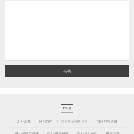
PC버전
회사소개
윤리강령
개인정보처리방침
이용자위원회
청소년보호정책
정정·반론보도
기사심의규정
불편신고