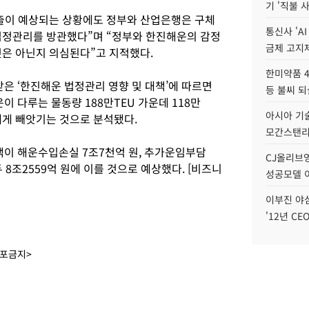
기 '직불 
출이 예상되는 상황에도 정부와 산업은행은 구체
통신사 'A
법정관리를 방관했다”며 “정부와 한진해운의 감정
금제 고지제
것은 아닌지 의심된다”고 지적했다.
한미약품 4
 ‘한진해운 법정관리 영향 및 대책’에 따르면
등 불씨 
 다루는 물동량 188만TEU 가운데 118만
아시아 기술
사에게 빼앗기는 것으로 분석됐다.
모간스탠리 
이 해운수입손실 7조7천억 원, 추가운임부담
CJ올리브영
모두 8조2559억 원에 이를 것으로 예상했다. [비즈니
성공모델 
이부진 야
'12년 CE
배포금지>