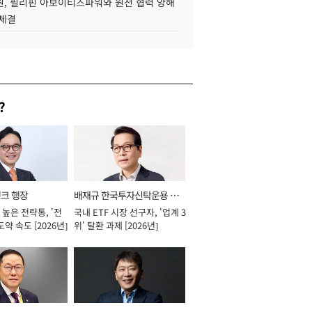
, 필리핀 아보이티즈파워와 원전 협력 양해
 체결
?
뱅크 행장
배재규 한국투자신탁운용 대
높은 전략통, '전
국내 ETF 시장 선구자, '업계 3
표이사 사장
도약 속도 [2026년]
위' 탈환 과제 [2026년]