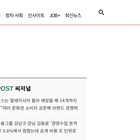
제
정치·사회
인사이트
JOB+
최신뉴스
씨저널
POST
스는 말레이시아 휠라 매장을 왜 14개까지
 "여러 문화권 소비자 공존해 브랜드 경쟁력
융그룹 김남구 장남 김동윤 '경영수업 본격
분은 0.6%에서 멈췄는데 승계 비용 조 단위로