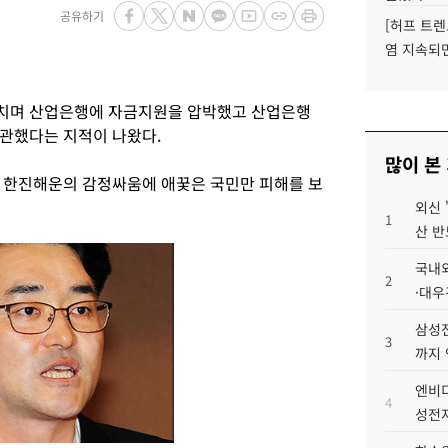
공유하기
[허프 트렌
염 지속되
치며 산업은행에 자금지원을 압박했고 산업은행
관했다는 지적이 나왔다.
많이 본
 한진해운의 감정싸움에 애꿎은 국민만 피해를 보
외신 
1
산 반
국내외
2
·대우
삼성전
3
까지
엔비디
4
성전자