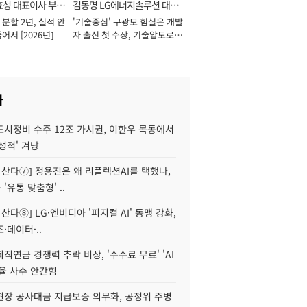
효성 대표이사 부회
김동명 LG에너지솔루션 대표
분할 2년, 실적 안
'기술중심' 구광모 힘실은 개발
이사 사장
어서 [2026년]
자 출신 첫 수장, 기술압도로
경쟁력 확보 사활 [2026년]
사
도시정비 수주 12조 가시권, 이한우 목동에서
성적' 겨냥
야 산다⑦] 정용진은 왜 리플렉션AI를 택했나,
'유통 맞춤형' ..
 산다⑧] LG·엔비디아 '피지컬 AI' 동맹 강화,
·데이터·..
직연금 경쟁력 추락 비상, '수수료 무료' 'AI
율 사수 안간힘
현장 공사대금 지급보증 의무화, 공정위 주병