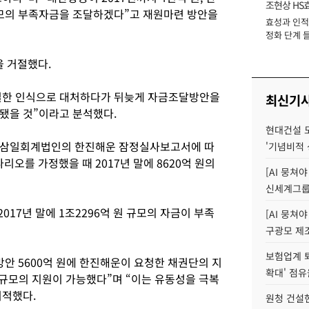
조현상 HS
 규모의 부족자금을 조달하겠다”고 재원마련 방안을
효성과 인적 
장
정화 단계 들
 거절했다.
일한 인식으로 대처하다가 뒤늦게 자금조달방안을
최신기
됐을 것”이라고 분석했다.
현대건설 
 삼일회계법인의 한진해운 잠정실사보고서에 따
'기념비적 
시나리오를 가정했을 때 2017년 말에 8620억 원의
[AI 뭉쳐
신세계그룹 
 2017년 말에 1조2296억 원 규모의 자금이 부족
[AI 뭉쳐야
구광모 제조
보험업계 퇴
안 5600억 원에 한진해운이 요청한 채권단의 지
확대' 점유
원 규모의 지원이 가능했다”며 “이는 유동성을 극복
지적했다.
원청 건설