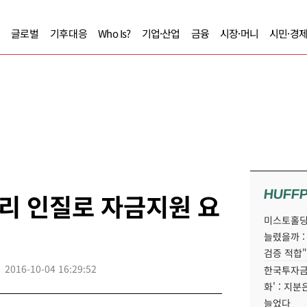
글로벌
기후대응
Who Is?
기업·산업
금융
시장·머니
시민·경
HUFF
리 인질로 자금지원 요
미스토홀딩
늘렸을까 :
검증 적합"
2016-10-04 16:29:52
한국투자금
화' : 지
늘었다