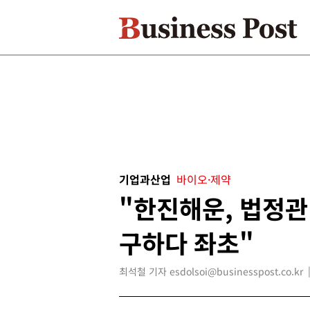
기업과산업
바이오·제약
"한진해운, 법정관
구하다 좌초"
최석철 기자 esdolsoi@businesspost.co.kr