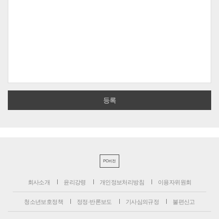
PC버전
회사소개
윤리강령
개인정보처리방침
이용자위원회
청소년보호정책
정정·반론보도
기사심의규정
불편신고