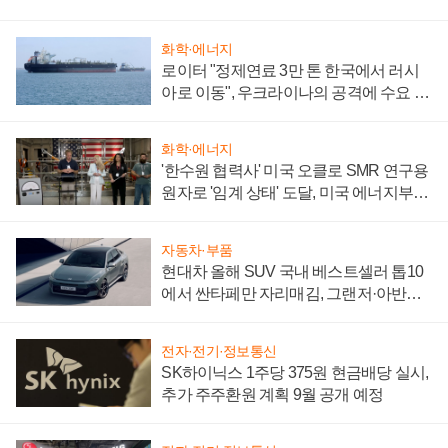
화학·에너지
로이터 "정제연료 3만 톤 한국에서 러시
아로 이동", 우크라이나의 공격에 수요 늘
어
화학·에너지
'한수원 협력사' 미국 오클로 SMR 연구용
원자로 '임계 상태' 도달, 미국 에너지부
"중요한 이정표"
자동차·부품
현대차 올해 SUV 국내 베스트셀러 톱10
에서 싼타페만 자리매김, 그랜저·아반떼
'세단 쌍끌이'로 내수 방어
전자·전기·정보통신
SK하이닉스 1주당 375원 현금배당 실시,
추가 주주환원 계획 9월 공개 예정