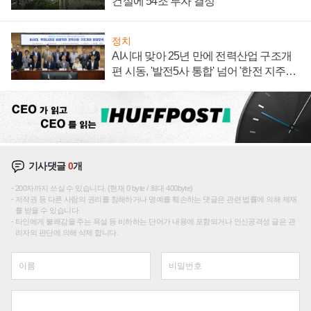
건설에 54조 투자 결정
정치
AI시대 맞아 25년 만에 전력산업 구조개
편 시동, '발전5사 통합' 넘어 '한전 지주사'
재편론도
기사댓글
0
개
200자까지 쓰실 수 있습니다. (현재 0 byte / 최대 400byte)
저작권 등 다른 사람의 권리를 침해하거나 명예를 훼손하는 댓글은 관련 법률에 의해 제재
를 받을 수 있습니다.
타인에게 불쾌감을 주는 욕설 등 비하하는 단어가 내용에 포함되거나 인신공격성 글은 관
리자의 판단에 의해 삭제 합니다.