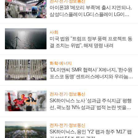
전자·전기·정보통신
아이폰18 '메모리 부족'에 출시 지연되나,
삼성디스플레이 LG디스플레이 LG이노
텍 '탈애플' 수익 다각화 속도
사회
미국 법원 "트럼프 정부 풍력 프로젝트 동
결 조치는 위법", 해제 명령 내려
화학·에너지
'DL이앤씨 SMR 협력사' X에너지, '한수원
포스코 동맹' 센트러스에너지와 우라늄
계약 체결
전자·전기·정보통신
SK하이닉스 노사 '성과급 주식지급' 평행
선, 곽노정 'N% 성과급' 법적 논란 벗을지
주목
전자·전기·정보통신
SK하이닉스, 용인 'Y2' 팹과 청주 'M17' 팹