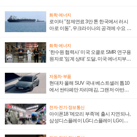
화학·에너지
로이터 "정제연료 3만 톤 한국에서 러시
아로 이동", 우크라이나의 공격에 수요 늘
어
화학·에너지
'한수원 협력사' 미국 오클로 SMR 연구용
원자로 '임계 상태' 도달, 미국 에너지부
"중요한 이정표"
자동차·부품
현대차 올해 SUV 국내 베스트셀러 톱10
에서 싼타페만 자리매김, 그랜저·아반떼
'세단 쌍끌이'로 내수 방어
전자·전기·정보통신
아이폰18 '메모리 부족'에 출시 지연되나,
삼성디스플레이 LG디스플레이 LG이노
텍 '탈애플' 수익 다각화 속도