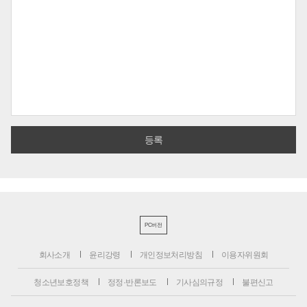
PC버전
회사소개
윤리강령
개인정보처리방침
이용자위원회
청소년보호정책
정정·반론보도
기사심의규정
불편신고