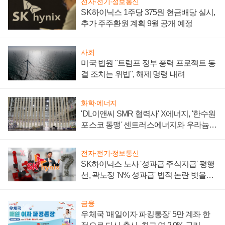
전자·전기·정보통신
SK하이닉스 1주당 375원 현금배당 실시,
추가 주주환원 계획 9월 공개 예정
사회
미국 법원 "트럼프 정부 풍력 프로젝트 동
결 조치는 위법", 해제 명령 내려
화학·에너지
'DL이앤씨 SMR 협력사' X에너지, '한수원
포스코 동맹' 센트러스에너지와 우라늄
계약 체결
전자·전기·정보통신
SK하이닉스 노사 '성과급 주식지급' 평행
선, 곽노정 'N% 성과급' 법적 논란 벗을지
주목
금융
우체국 '매일이자 파킹통장' 5만 계좌 한