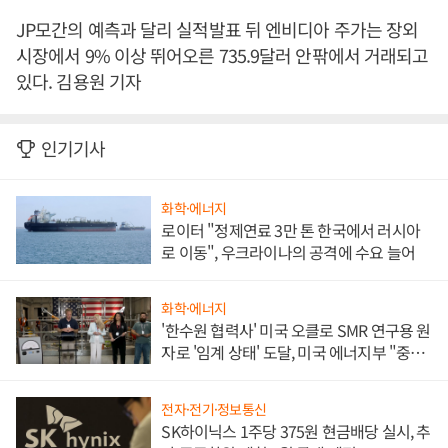
JP모간의 예측과 달리 실적발표 뒤 엔비디아 주가는 장외
시장에서 9% 이상 뛰어오른 735.9달러 안팎에서 거래되고
있다. 김용원 기자
인기기사
화학·에너지
로이터 "정제연료 3만 톤 한국에서 러시아
로 이동", 우크라이나의 공격에 수요 늘어
화학·에너지
'한수원 협력사' 미국 오클로 SMR 연구용 원
자로 '임계 상태' 도달, 미국 에너지부 "중요
한 이정표"
전자·전기·정보통신
SK하이닉스 1주당 375원 현금배당 실시, 추