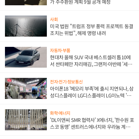
가 주주환원 계획 9월 공개 예정
사회
미국 법원 "트럼프 정부 풍력 프로젝트 동결
조치는 위법", 해제 명령 내려
자동차·부품
현대차 올해 SUV 국내 베스트셀러 톱10에
서 싼타페만 자리매김, 그랜저·아반떼 '세단
쌍끌이'로 내수 방어
전자·전기·정보통신
아이폰18 '메모리 부족'에 출시 지연되나, 삼
성디스플레이 LG디스플레이 LG이노텍 '탈
애플' 수익 다각화 속도
화학·에너지
'DL이앤씨 SMR 협력사' X에너지, '한수원 포
스코 동맹' 센트러스에너지와 우라늄 계약
체결