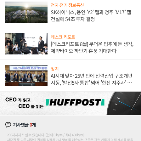
전자·전기·정보통신
SK하이닉스, 용인 'Y2' 팹과 청주 'M17' 팹
건설에 54조 투자 결정
데스크 리포트
[데스크리포트 8월] 무더운 입추에 든 생각,
제약바이오 하반기 훈풍 기대한다
정치
AI시대 맞아 25년 만에 전력산업 구조개편
시동, '발전5사 통합' 넘어 '한전 지주사' 재편
론도
기사댓글
0
개
200자까지 쓰실 수 있습니다. (현재 0 byte / 최대 400byte)
저작권 등 다른 사람의 권리를 침해하거나 명예를 훼손하는 댓글은 관련 법률에 의해 제재를 받을