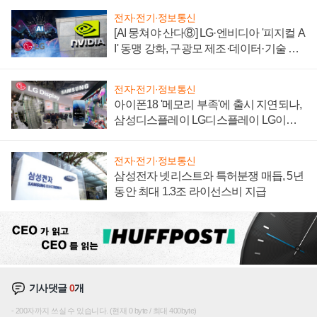
전자·전기·정보통신
[AI 뭉쳐야 산다⑧] LG·엔비디아 '피지컬 A
I' 동맹 강화, 구광모 제조·데이터·기술 결
집해 종합 로보틱스 기업으로
전자·전기·정보통신
아이폰18 '메모리 부족'에 출시 지연되나,
삼성디스플레이 LG디스플레이 LG이노
텍 '탈애플' 수익 다각화 속도
전자·전기·정보통신
삼성전자 넷리스트와 특허분쟁 매듭, 5년
동안 최대 1.3조 라이선스비 지급
기사댓글
0
개
200자까지 쓰실 수 있습니다. (현재 0 byte / 최대 400byte)