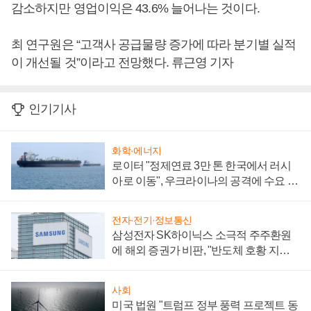
감소하지만 영업이익은 43.6% 늘어나는 것이다.
최 연구원은 “고객사 공급물량 증가에 따라 분기별 실적
이 개선될 것”이라고 전망했다. 류근영 기자
인기기사
화학·에너지
로이터 "정제연료 3만 톤 한국에서 러시
아로 이동", 우크라이나의 공격에 수요 늘
어
전자·전기·정보통신
삼성전자 SK하이닉스 소극적 주주환원
에 해외 증권가 비판, "반도체 호황 지속
성 의문"
사회
미국 법원 "트럼프 정부 풍력 프로젝트 동