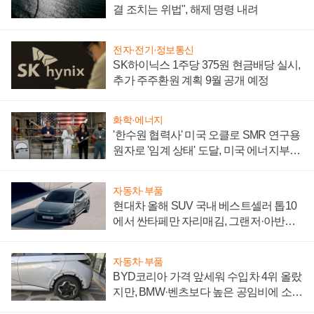
결 조치는 위법", 해제 명령 내려
전자·전기·정보통신
SK하이닉스 1주당 375원 현금배당 실시,
추가 주주환원 계획 9월 공개 예정
화학·에너지
'한수원 협력사' 미국 오클로 SMR 연구용
원자로 '임계 상태' 도달, 미국 에너지부
"중요한 이정표"
자동차·부품
현대차 올해 SUV 국내 베스트셀러 톱10
에서 싼타페만 자리매김, 그랜저·아반떼
'세단 쌍끌이'로 내수 방어
자동차·부품
BYD코리아 가격 앞세워 수입차 4위 올랐
지만, BMW·벤츠보다 높은 공임비에 소비
자 불만 폭발