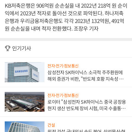
KB저축은행은 906억원 순손실을 내 2022년 218억 원 순이
익에서 2023년 적자로 돌아선 것으로 파악된다. 하나저축
은행과 우리금융저축은행도 각각 2023년 132억원, 491억
원 순손실을 내며 적자 전환했다. 조장우 기자
인기기사
전자·전기·정보통신
삼성전자 SK하이닉스 소극적 주주환원에
해외 증권가 비판, "반도체 호황 지속성 의
문"
전자·전기·정보통신
로이터 "삼성전자 SK하이닉스 중국 공장용
현지 생산 반도체 장비 시험, 미국 수출통제
대비"
건설
원전 건설 국내외서 속도 붙어, 삼성물산·현