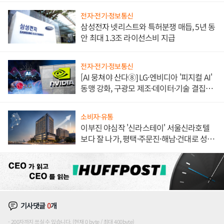
전자·전기·정보통신
삼성전자 넷리스트와 특허분쟁 매듭, 5년 동
안 최대 1.3조 라이선스비 지급
전자·전기·정보통신
[AI 뭉쳐야 산다⑧] LG·엔비디아 '피지컬 AI'
동맹 강화, 구광모 제조·데이터·기술 결집
해 종합 로보틱스 기업으로
소비자·유통
이부진 야심작 '신라스테이' 서울신라호텔
보다 잘 나가, 평택·주문진·해남·건대로 성
장판 더 넓힌다
기사댓글
0
개
200자까지 쓰실 수 있습니다. (현재 0 byte / 최대 400byte)