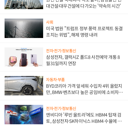
대건설·대우건설에 다가오는 '약속의 시간'
사회
미국 법원 "트럼프 정부 풍력 프로젝트 동결
조치는 위법", 해제 명령 내려
전자·전기·정보통신
삼성전자, 갤럭시Z 폴드8 사전예약 개통 8
월31일까지 연장
자동차·부품
BYD코리아 가격 앞세워 수입차 4위 올랐지
만, BMW·벤츠보다 높은 공임비에 소비자
불만 폭발
전자·전기·정보통신
엔비디아 '루빈 울트라'에도 HBM4 탑재 검
토, 삼성전자·SK하이닉스 HBM4 수율에 주
도권 갈린다