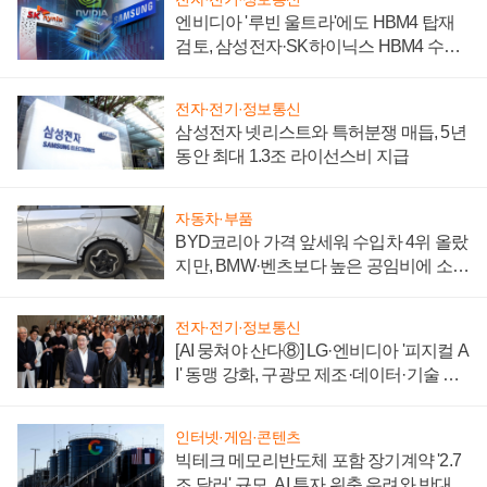
엔비디아 '루빈 울트라'에도 HBM4 탑재
검토, 삼성전자·SK하이닉스 HBM4 수율
에 주도권 갈린다
전자·전기·정보통신
삼성전자 넷리스트와 특허분쟁 매듭, 5년
동안 최대 1.3조 라이선스비 지급
자동차·부품
BYD코리아 가격 앞세워 수입차 4위 올랐
지만, BMW·벤츠보다 높은 공임비에 소비
자 불만 폭발
전자·전기·정보통신
[AI 뭉쳐야 산다⑧] LG·엔비디아 '피지컬 A
I' 동맹 강화, 구광모 제조·데이터·기술 결
집해 종합 로보틱스 기업으로
인터넷·게임·콘텐츠
빅테크 메모리반도체 포함 장기계약 '2.7
조 달러' 규모, AI 투자 위축 우려와 반대