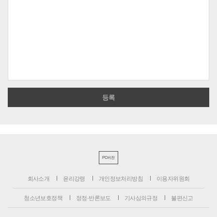
PC버전
회사소개
윤리강령
개인정보처리방침
이용자위원회
청소년보호정책
정정·반론보도
기사심의규정
불편신고