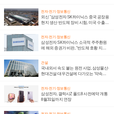
전자·전기·정보통신
외신 "삼성전자 SK하이닉스 중국 공장용
현지 생산 반도체 장비 시험, 미국 수출통
제 대비"
전자·전기·정보통신
삼성전자 SK하이닉스 소극적 주주환원
에 해외 증권가 비판, "반도체 호황 지속
성 의문"
건설
국내외서 속도 붙는 원전 사업, 삼성물산·
현대건설·대우건설에 다가오는 '약속의
시간'
전자·전기·정보통신
삼성전자, 갤럭시Z 폴드8 사전예약 개통
8월31일까지 연장
전자·전기·정보통신