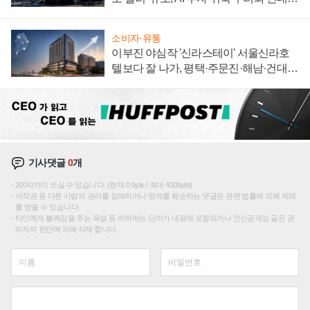
신호
소비자·유통
이부진 야심작 '신라스테이' 서울신라호
텔보다 잘 나가, 평택·주문진·해남·건대로
성장판 더 넓힌다
기사댓글
0
개
200자까지 쓰실 수 있습니다. (현재 0 byte / 최대 400byte)
저작권 등 다른 사람의 권리를 침해하거나 명예를 훼손하는 댓글은 관련 법률에 의해 제재
를 받을 수 있습니다.
타인에게 불쾌감을 주는 욕설 등 비하하는 단어가 내용에 포함되거나 인신공격성 글은 관
리자의 판단에 의해 삭제 합니다.