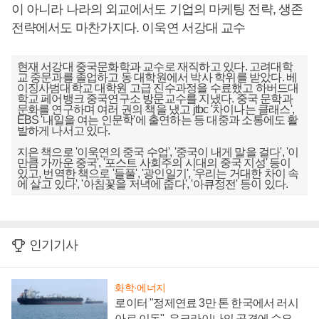
이 아니라 나라의 외교에서도 기업의 마케팅 전략, 생존
전략에서도 마찬가지다. 이욱연 서강대 교수
현재 서강대 중국문화학과 교수로 재직하고 있다. 고려대학
교 중문과를 졸업하고 동 대학원에서 박사 학위를 받았다. 베
이징사범대학교 대학원 고급 진수과정을 수료했고 하버드대
학교 페어뱅크 중국연구소 방문교수를 지냈다. 중국 문학과
문화를 연구하며 여러 권의 책을 냈고 jtbc '차이나는 클래스',
EBS '내일을 여는 인문학'에 출연하는 등 대중과 소통에도 활
발하게 나서고 있다.
지은 책으로 '이욱연의 중국 수업', '중국이 내게 말을 걸다', '이
만큼 가까운 중국', '포스트 사회주의 시대의 중국 지성' 등이
있고, 번역한 책으로 '들풀', '광인일기', '우리는 거대한 차이 속
에 살고 있다', '아침꽃을 저녁에 줍다', '아큐정전' 등이 있다.
인기기사
화학·에너지
로이터 "정제연료 3만 톤 한국에서 러시
아로 이동", 우크라이나의 공격에 수요 늘