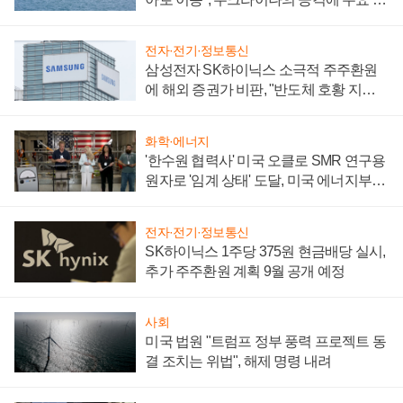
어
전자·전기·정보통신
삼성전자 SK하이닉스 소극적 주주환원
에 해외 증권가 비판, "반도체 호황 지속
성 의문"
화학·에너지
'한수원 협력사' 미국 오클로 SMR 연구용
원자로 '임계 상태' 도달, 미국 에너지부
"중요한 이정표"
전자·전기·정보통신
SK하이닉스 1주당 375원 현금배당 실시,
추가 주주환원 계획 9월 공개 예정
사회
미국 법원 "트럼프 정부 풍력 프로젝트 동
결 조치는 위법", 해제 명령 내려