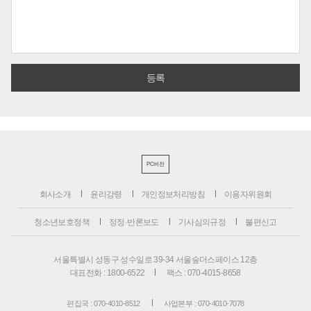
PC버전
회사소개
윤리강령
개인정보처리방침
이용자위원회
청소년보호정책
정정·반론보도
기사심의규정
불편신고
서울특별시 성동구 성수일로 39-34 서울숲더스페이스 12층
대표전화 : 1800-6522
팩스 : 070-4015-8658
편집국 : 070-4010-8512
사업본부 : 070-4010-7078