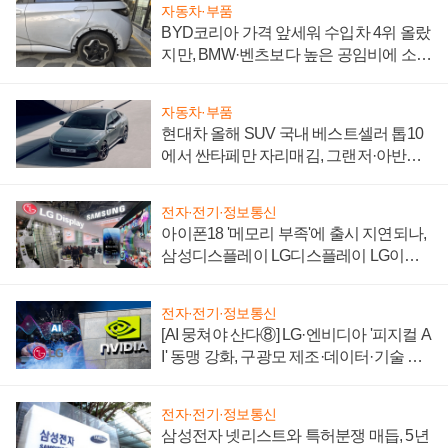
자동차·부품
BYD코리아 가격 앞세워 수입차 4위 올랐
지만, BMW·벤츠보다 높은 공임비에 소비
자 불만 폭발
자동차·부품
현대차 올해 SUV 국내 베스트셀러 톱10
에서 싼타페만 자리매김, 그랜저·아반떼
'세단 쌍끌이'로 내수 방어
전자·전기·정보통신
아이폰18 '메모리 부족'에 출시 지연되나,
삼성디스플레이 LG디스플레이 LG이노
텍 '탈애플' 수익 다각화 속도
전자·전기·정보통신
[AI 뭉쳐야 산다⑧] LG·엔비디아 '피지컬 A
I' 동맹 강화, 구광모 제조·데이터·기술 결
집해 종합 로보틱스 기업으로
전자·전기·정보통신
삼성전자 넷리스트와 특허분쟁 매듭, 5년