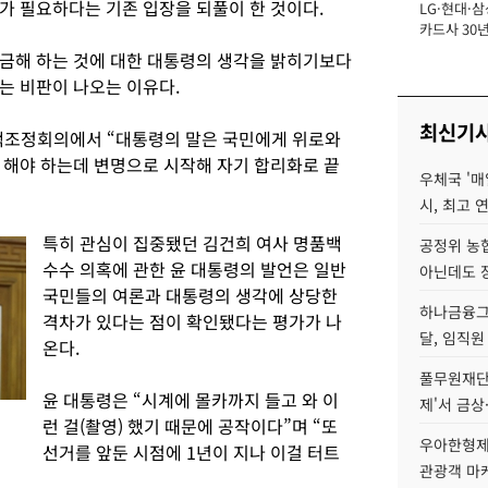
가 필요하다는 기존 입장을 되풀이 한 것이다.
LG·현대·삼
장
카드사 30년
에 '초집중' 
금해 하는 것에 대한 대통령의 생각을 밝히기보다
는 비판이 나오는 이유다.
최신기
책조정회의에서 “대통령의 말은 국민에게 위로와
 해야 하는데 변명으로 시작해 자기 합리화로 끝
우체국 '매
시, 최고 연
특히 관심이 집중됐던 김건희 여사 명품백
공정위 농
수수 의혹에 관한 윤 대통령의 발언은 일반
아닌데도 
국민들의 여론과 대통령의 생각에 상당한
하나금융그룹
격차가 있다는 점이 확인됐다는 평가가 나
달, 임직원
온다.
풀무원재단
윤 대통령은 “시계에 몰카까지 들고 와 이
제'서 금상
런 걸(촬영) 했기 때문에 공작이다”며 “또
우아한형제
선거를 앞둔 시점에 1년이 지나 이걸 터트
관광객 마