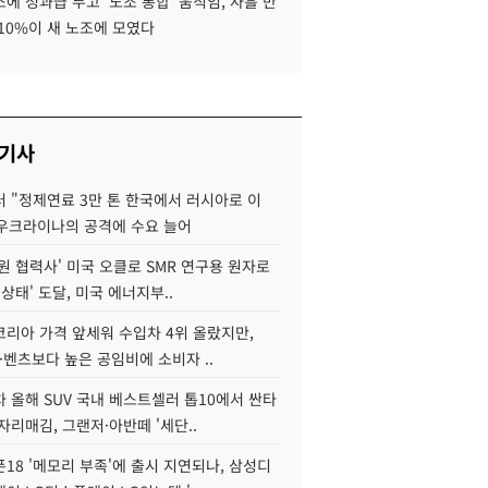
에 성과급 두고 '노조 통합' 움직임, 사흘 만
10%이 새 노조에 모였다
 기사
 "정제연료 3만 톤 한국에서 러시아로 이
 우크라이나의 공격에 수요 늘어
원 협력사' 미국 오클로 SMR 연구용 원자로
 상태' 도달, 미국 에너지부..
코리아 가격 앞세워 수입차 4위 올랐지만,
·벤츠보다 높은 공임비에 소비자 ..
 올해 SUV 국내 베스트셀러 톱10에서 싼타
자리매김, 그랜저·아반떼 '세단..
18 '메모리 부족'에 출시 지연되나, 삼성디