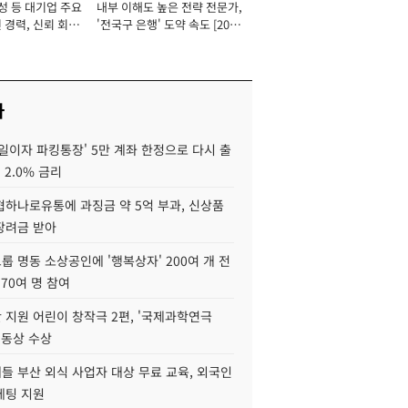
성 등 대기업 주요
내부 이해도 높은 전략 전문가,
 경력, 신뢰 회복
'전국구 은행' 도약 속도 [2026
[2026년]
년]
사
일이자 파킹통장' 5만 계좌 한정으로 다시 출
 2.0% 금리
협하나로유통에 과징금 약 5억 부과, 신상품
장려금 받아
 명동 소상공인에 '행복상자' 200여 개 전
 70여 명 참여
 지원 어린이 창작극 2편, '국제과학연극
·동상 수상
들 부산 외식 사업자 대상 무료 교육, 외국인
케팅 지원