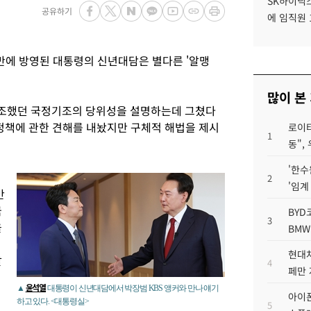
SK하이닉스
공유하기
에 임직원 
 만에 방영된 대통령의 신년대담은 별다른 '알맹
많이 본
조했던 국정기조의 당위성을 설명하는데 그쳤다
 정책에 관한 견해를 내놨지만 구체적 해법을 제시
로이터
1
동",
'한수
2
'임계
만
국
BYD
3
을
BMW
현대차
말
4
페만 
윤석열
▲
대통령이 신년대담에서 박장범 KBS 앵커와 만나 얘기
아이폰
하고 있다. <대통령실>
5