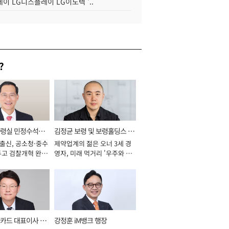
이 LG디스플레이 LG이노텍 '..
?
통령실 민정수석비
김정균 보령 및 보령홀딩스 대
 출신, 공소청·중수
제약업계의 젊은 오너 3세 경
표이사 사장
두고 검찰개혁 완수
영자, 미래 먹거리 '우주와 헬
년]
스케어' 공들여 [2026년]
카드 대표이사 사
강정훈 iM뱅크 행장