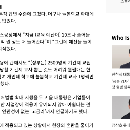
스플레
채
적 답변 수준에 그쳤다. 더구나 늘봄학교 확대에
 없었다.
공장에서 “지금 (교육 예산이) 10조나 줄어들
Who Is
억 원 정도 더 들어간다”며 “그런데 예산을 들여
지적했다.
에 관해서도 “(정부는) 2500명의 기간제 교원
당할 기간제 교사 뽑는 것도 어려워 쩔쩔매는 현
한찬식 대
천여 개인데 학교에 늘봄학교 기간제 교사 1명씩만
'정통 검사'
서관
했다.
청 출범 앞
맡아 [2026
해처벌법 확대 시행을 두고 윤 대통령은 기업들이
미만 사업장에 적용이 유예되지 않아 아쉽다는 견
 연관성이 없는 '고금리'까지 언급하기도 했다.
에 적용되고 있는 상황에서 현장의 혼란을 줄이기
정상호 롯데