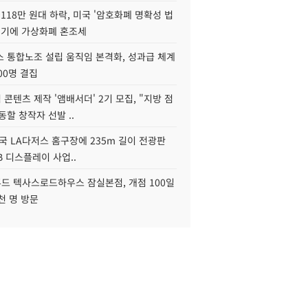
118만 원대 하락, 미국 '암호화폐 명확성 법
연기에 가상화폐 혼조세
스 통합노조 설립 움직임 본격화, 성과급 체계
00명 결집
콘텐츠 제작 '앰배서더' 2기 모집, "지방 점
동할 창작자 선발 ..
국 LA다저스 홈구장에 235m 길이 전광판
2B 디스플레이 사업..
드 텍사스로드하우스 잠실본점, 개점 100일
천 명 방문