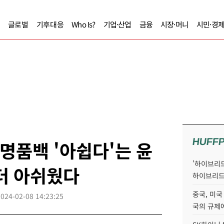
글로벌
기후대응
Who Is?
기업·산업
금융
시장·머니
시민·경
HUFF
 명품백 '아쉽다'는 윤
'하이브리드
더 아쉬웠다
하이브리드
중국, 미국
2024-02-08 14:23:25
국의 규제에