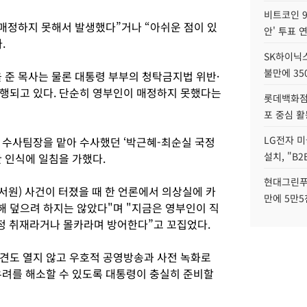
비트코인 9
“매정하지 못해서 발생했다”거나 “아쉬운 점이 있
안' 투표 
.
SK하이닉
불만에 35
 준 목사는 물론 대통령 부부의 청탁금지법 위반·
행되고 있다. 단순히 영부인이 매정하지 못했다는
롯데백화점 
포 중심 활
LG전자 미
 수사팀장을 맡아 수사했던 ‘박근혜-최순실 국정
설치, "B
 인식에 일침을 가했다.
현대그린푸
서원) 사건이 터졌을 때 한 언론에서 의상실에 카
만에 5만5
 덮으려 하지는 않았다"며 "지금은 영부인이 직
함정 취재라거나 몰카라며 방어한다”고 꼬집었다.
견도 열지 않고 우호적 공영방송과 사전 녹화로
우려를 해소할 수 있도록 대통령이 충실히 준비할