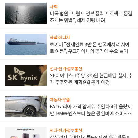
사회
미국 법원 "트럼프 정부 풍력 프로젝트 동결
조치는 위법", 해제 명령 내려
화학·에너지
로이터 "정제연료 3만 톤 한국에서 러시아
로 이동", 우크라이나의 공격에 수요 늘어
전자·전기·정보통신
SK하이닉스 1주당 375원 현금배당 실시, 추
가 주주환원 계획 9월 공개 예정
자동차·부품
BYD코리아 가격 앞세워 수입차 4위 올랐지
만, BMW·벤츠보다 높은 공임비에 소비자
불만 폭발
전자·전기·정보통신
삼성전자, 갤럭시Z 폴드8 사전예약 개통 8