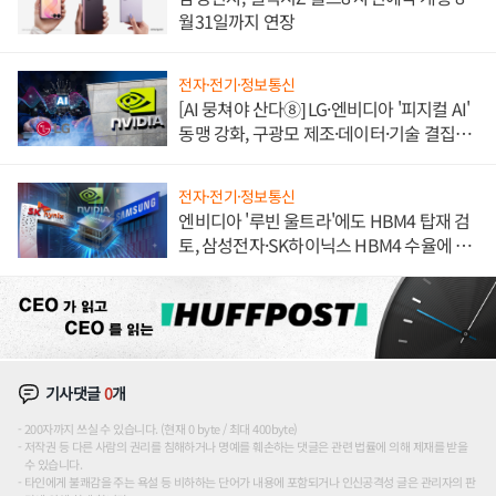
월31일까지 연장
전자·전기·정보통신
[AI 뭉쳐야 산다⑧] LG·엔비디아 '피지컬 AI'
동맹 강화, 구광모 제조·데이터·기술 결집
해 종합 로보틱스 기업으로
전자·전기·정보통신
엔비디아 '루빈 울트라'에도 HBM4 탑재 검
토, 삼성전자·SK하이닉스 HBM4 수율에 주
도권 갈린다
기사댓글
0
개
200자까지 쓰실 수 있습니다. (현재 0 byte / 최대 400byte)
저작권 등 다른 사람의 권리를 침해하거나 명예를 훼손하는 댓글은 관련 법률에 의해 제재를 받을
수 있습니다.
타인에게 불쾌감을 주는 욕설 등 비하하는 단어가 내용에 포함되거나 인신공격성 글은 관리자의 판