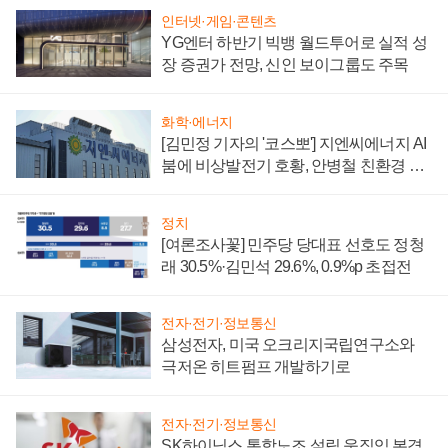
인터넷·게임·콘텐츠
YG엔터 하반기 빅뱅 월드투어로 실적 성
장 증권가 전망, 신인 보이그룹도 주목
화학·에너지
[김민정 기자의 '코스뽀'] 지엔씨에너지 AI
붐에 비상발전기 호황, 안병철 친환경 에
너지 발전전문기업 향한다
정치
[여론조사꽃] 민주당 당대표 선호도 정청
래 30.5%·김민석 29.6%, 0.9%p 초접전
전자·전기·정보통신
삼성전자, 미국 오크리지국립연구소와
극저온 히트펌프 개발하기로
전자·전기·정보통신
SK하이닉스 통합노조 설립 움직임 본격