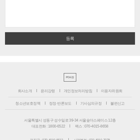
PC버전
회사소개
윤리강령
개인정보처리방침
이용자위원회
청소년보호정책
정정·반론보도
기사심의규정
불편신고
서울특별시 성동구 성수일로 39-34 서울숲더스페이스 12층
대표전화 : 1800-6522
팩스 : 070-4015-8658
편집국 : 070-4010-8512
사업본부 : 070-4010-7078