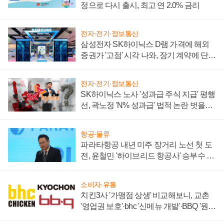
정으로 다시 출시, 최고 연 2.0% 금리
전자·전기·정보통신
삼성전자 SK하이닉스 D램 가격에 해외
증권가 '고점' 시각 나와, 장기 계약에 단점
부각
전자·전기·정보통신
SK하이닉스 노사 '성과급 주식 지급' 평행
선, 곽노정 'N% 성과급' 법적 논란 벗을지
주목
항공·물류
파라타항공 내년 미주 장거리 노선 첫 도
전, 윤철민 '하이브리드 항공사' 승부수 통
할까
소비자·유통
치킨3사 '가맹점 상생' 비교해보니, 교촌
'영업권 보호'·bhc '신메뉴 개발'·BBQ '원가
부담'