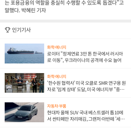
는 포용금융의 역할을 충실히 수행할 수 있도록 돕겠다”고
말했다. 박혜린 기자
인기기사
화학·에너지
로이터 "정제연료 3만 톤 한국에서 러시아
로 이동", 우크라이나의 공격에 수요 늘어
화학·에너지
'한수원 협력사' 미국 오클로 SMR 연구용 원
자로 '임계 상태' 도달, 미국 에너지부 "중요
한 이정표"
자동차·부품
현대차 올해 SUV 국내 베스트셀러 톱10에
서 싼타페만 자리매김, 그랜저·아반떼 '세단
쌍끌이'로 내수 방어