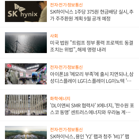
전자·전기·정보통신
SK하이닉스 1주당 375원 현금배당 실시, 추
가 주주환원 계획 9월 공개 예정
사회
미국 법원 "트럼프 정부 풍력 프로젝트 동결
조치는 위법", 해제 명령 내려
전자·전기·정보통신
아이폰18 '메모리 부족'에 출시 지연되나, 삼
성디스플레이 LG디스플레이 LG이노텍 '탈
애플' 수익 다각화 속도
화학·에너지
'DL이앤씨 SMR 협력사' X에너지, '한수원 포
스코 동맹' 센트러스에너지와 우라늄 계약
체결
전자·전기·정보통신
SK하이닉스, 용인 'Y2' 팹과 청주 'M17' 팹