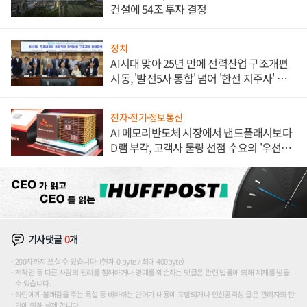
건설에 54조 투자 결정
정치
AI시대 맞아 25년 만에 전력산업 구조개편
시동, '발전5사 통합' 넘어 '한전 지주사' 재편
론도
전자·전기·정보통신
AI 메모리반도체 시장에서 낸드플래시보다
D램 부각, 고객사 물량 선점 수요의 '우선순
위'
기사댓글
0
개
200자까지 쓰실 수 있습니다. (현재 0 byte / 최대 400byte)
저작권 등 다른 사람의 권리를 침해하거나 명예를 훼손하는 댓글은 관련 법률에 의해 제재를 받을
수 있습니다.
타인에게 불쾌감을 주는 욕설 등 비하하는 단어가 내용에 포함되거나 인신공격성 글은 관리자의 판
단에 의해 삭제 합니다.