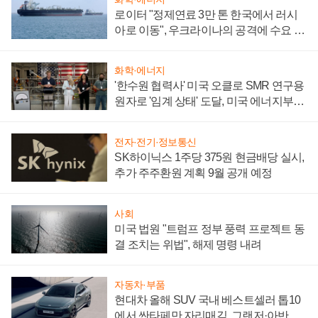
로이터 "정제연료 3만 톤 한국에서 러시
아로 이동", 우크라이나의 공격에 수요 늘
어
화학·에너지
'한수원 협력사' 미국 오클로 SMR 연구용
원자로 '임계 상태' 도달, 미국 에너지부
"중요한 이정표"
전자·전기·정보통신
SK하이닉스 1주당 375원 현금배당 실시,
추가 주주환원 계획 9월 공개 예정
사회
미국 법원 "트럼프 정부 풍력 프로젝트 동
결 조치는 위법", 해제 명령 내려
자동차·부품
현대차 올해 SUV 국내 베스트셀러 톱10
에서 싼타페만 자리매김, 그랜저·아반떼