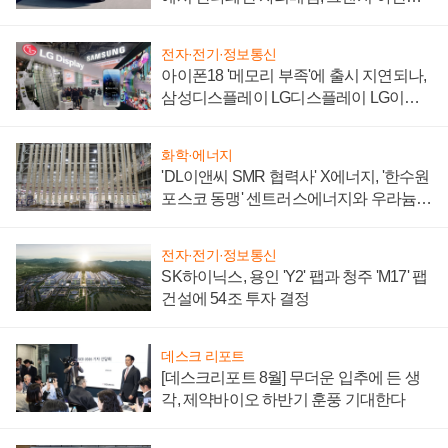
'세단 쌍끌이'로 내수 방어
전자·전기·정보통신
아이폰18 '메모리 부족'에 출시 지연되나,
삼성디스플레이 LG디스플레이 LG이노
텍 '탈애플' 수익 다각화 속도
화학·에너지
'DL이앤씨 SMR 협력사' X에너지, '한수원
포스코 동맹' 센트러스에너지와 우라늄
계약 체결
전자·전기·정보통신
SK하이닉스, 용인 'Y2' 팹과 청주 'M17' 팹
건설에 54조 투자 결정
데스크 리포트
[데스크리포트 8월] 무더운 입추에 든 생
각, 제약바이오 하반기 훈풍 기대한다