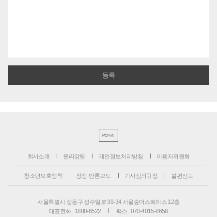
PC버전
회사소개
윤리강령
개인정보처리방침
이용자위원회
청소년보호정책
정정·반론보도
기사심의규정
불편신고
서울특별시 성동구 성수일로 39-34 서울숲더스페이스 12층
대표전화 : 1800-6522
팩스 : 070-4015-8658