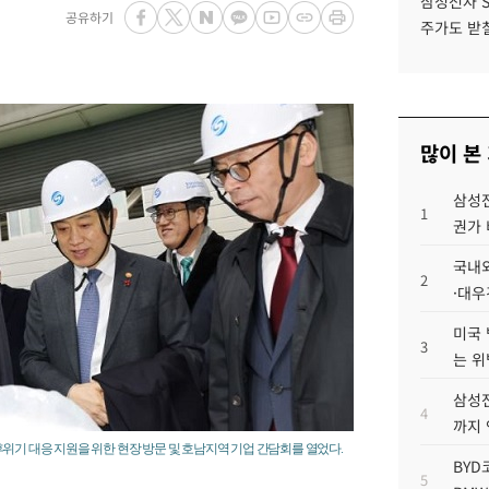
삼성전자 
공유하기
주가도 받칠
많이 본
삼성전
1
권가 
국내외
2
·대우
미국 
3
는 위
삼성전
4
까지
위기 대응 지원을 위한 현장 방문 및 호남지역 기업 간담회를 열었다.
BYD
5