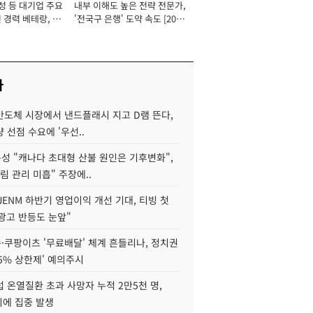
성 등 대기업 주요
내부 이해도 높은 전략 전문가,
 경력 베테랑, 신
'전국구 은행' 도약 속도 [2026
'초집중' 영업정지
년]
[2026년]
사
반도체 시장에서 낸드플래시 지고 D램 뜬다,
 선점 수요에 '우선..
성 "캐나다 초대형 산불 원인은 기후변화",
림 관리 미흡" 주장에..
JENM 하반기 영업이익 개선 기대, 티빙 첫
광고 반등도 눈앞"
·쿠팡이츠 '무료배달' 체계 흔들리나, 정치권
15% 상한제' 예의주시
 온열질환 초과 사망자 누적 2만5천 명,
이에 집중 발생