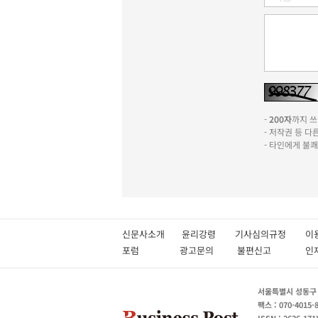
-
200자
까지 쓰실
- 저작권 등 
- 타인에게 불
신문사소개
윤리강령
기사심의규정
이
포럼
광고문의
불편신고
서울특별시 성동구 성
팩스 : 070-4015-
ISSN : 2636-171