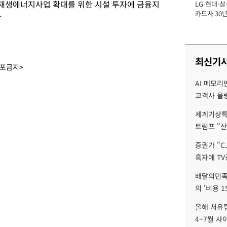
재생에너지사업 확대를 위한 시설 투자에 금융지
LG·현대·삼
장
카드사 30년
자
뢰 회복에 
제재 '부담' 
최신기
배포금지>
AI 메모리
고객사 물량
세계기상특
트럼프 "산
증권가 "C
흑자에 TV
배달의민족
의 '비용 
올해 서유럽
4~7월 사