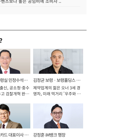
·벤츠보다 높은 공임비에 소비자 ..
?
통령실 민정수석비
김정균 보령ㆍ보령홀딩스 대
 출신, 공소청·중수
제약업계의 젊은 오너 3세 경
표이사 사장
두고 검찰개혁 완수
영자, 미래 먹거리 '우주와 헬
년]
스케어' 공들여 [2026년]
카드 대표이사 사
강정훈 iM뱅크 행장