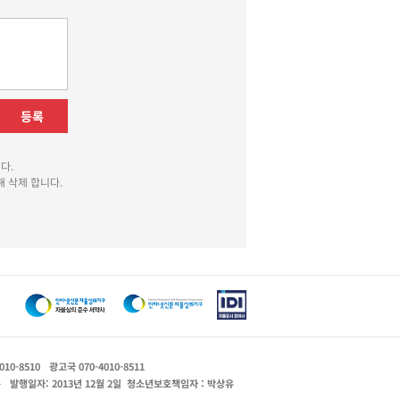
등록
다.
 삭제 합니다.
010-8510
광고국 070-4010-8511
운
발행일자: 2013년 12월 2일
청소년보호책임자 : 박상유