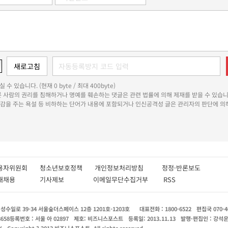
 수 있습니다. (현재 0 byte / 최대 400byte)
다른 사람의 권리를 침해하거나 명예를 훼손하는 댓글은 관련 법률에 의해 제재를 받을 수 있습니
쾌감을 주는 욕설 등 비하하는 단어가 내용에 포함되거나 인신공격성 글은 관리자의 판단에 의해
용자위원회
청소년보호정책
개인정보처리방침
정정·반론보도
인재채용
기사제보
이메일무단수집거부
RSS
수일로 39-34 서울숲더스페이스 12층 1201호-1203호
대표전화 : 1800-6522
편집국 070-4
8658
등록번호 : 서울 아 02897
제호: 비즈니스포스트
등록일: 2013.11.13
발행·편집인 : 강석
X
Copyright ? 2013 비즈니스포스트. All rights reserved.