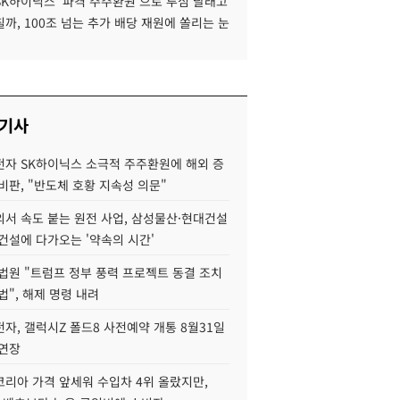
SK하이닉스 '파격 주주환원'으로 투심 달래고
까, 100조 넘는 추가 배당 재원에 쏠리는 눈
 기사
자 SK하이닉스 소극적 주주환원에 해외 증
비판, "반도체 호황 지속성 의문"
서 속도 붙는 원전 사업, 삼성물산·현대건설
건설에 다가오는 '약속의 시간'
법원 "트럼프 정부 풍력 프로젝트 동결 조치
법", 해제 명령 내려
자, 갤럭시Z 폴드8 사전예약 개통 8월31일
 연장
코리아 가격 앞세워 수입차 4위 올랐지만,