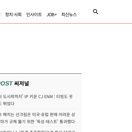
제
정치·사회
인사이트
JOB+
최신뉴스
씨저널
POST
 도시락까지' IP 키운 CJ ENM : 티빙도 웃
도 뛰었다
호 해치는 선크림은 미국·유럽 판매 어려운 상
콜마가 규제 뚫기 위한 '독성 테스트' 통과했다