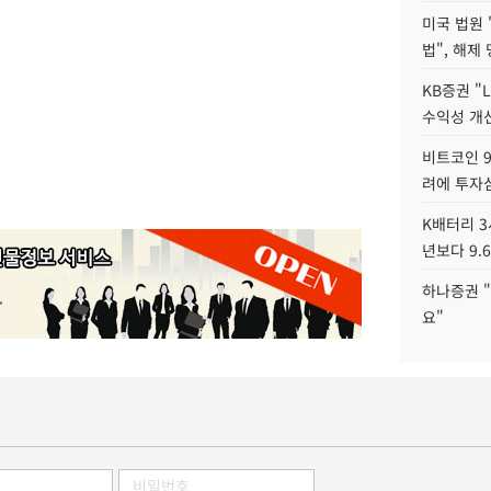
미국 법원 
법", 해제
KB증권 "
수익성 개선
비트코인 9
려에 투자
K배터리 3
년보다 9.
하나증권 "
요"