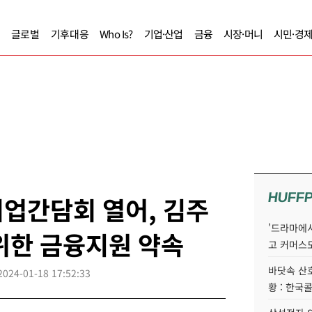
글로벌
기후대응
Who Is?
기업·산업
금융
시장·머니
시민·경
HUFF
업간담회 열어, 김주
'드라마에서
위한 금융지원 약속
고 커머스
바닷속 산
2024-01-18 17:52:33
황 : 한국