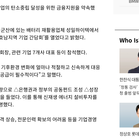
BMW
업의 탄소중립 달성을 위한 금융지원을 약속했
도 군산에 있는 배터리 재활용업체 성일하이텍에서
 호남지역 기업 간담회’를 열었다고 밝혔다.
Who Is
장, 관련 기업 7개사 대표 등이 참석했다.
 기후환경 변화에 얼마나 적절하고 신속하게 대응
 공급이 필수적이다”고 말했다.
한찬식 대
'정통 검사'
서관
향으로 △은행권과 정부의 공동펀드 조성 △성장
청 출범 앞
을 들었다. 이를 통해 신재생 에너지 설비투자를
맡아 [2026
명했다.
격 상승, 전문인력 확보의 어려움 등을 기업경영
정상호 롯데