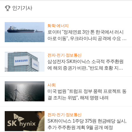
인기기사
화학·에너지
로이터 "정제연료 3만 톤 한국에서 러시
아로 이동", 우크라이나의 공격에 수요 늘
어
전자·전기·정보통신
삼성전자 SK하이닉스 소극적 주주환원
에 해외 증권가 비판, "반도체 호황 지속
성 의문"
사회
미국 법원 "트럼프 정부 풍력 프로젝트 동
결 조치는 위법", 해제 명령 내려
전자·전기·정보통신
SK하이닉스 1주당 375원 현금배당 실시,
추가 주주환원 계획 9월 공개 예정