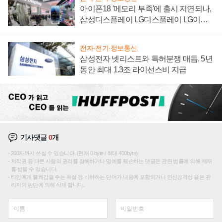
아이폰18 '메모리 부족'에 출시 지연되나,
삼성디스플레이 LG디스플레이 LG이노
텍 '탈애플' 수익 다각화 속도
전자·전기·정보통신
삼성전자 넷리스트와 특허분쟁 매듭, 5년
동안 최대 1.3조 라이선스비 지급
기사댓글
0
개
200자까지 쓰실 수 있습니다. (현재 0 byte / 최대 400byte)
저작권 등 다른 사람의 권리를 침해하거나 명예를 훼손하는 댓글은 관련 법률에 의해 제재
를 받을 수 있습니다.
타인에게 불쾌감을 주는 욕설 등 비하하는 단어가 내용에 포함되거나 인신공격성 글은 관
리자의 판단에 의해 삭제 합니다.