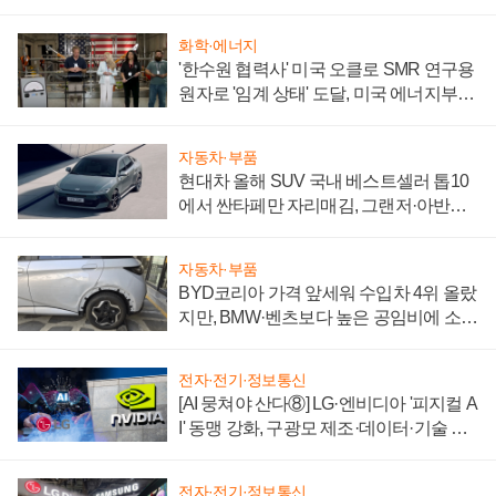
화학·에너지
'한수원 협력사' 미국 오클로 SMR 연구용
원자로 '임계 상태' 도달, 미국 에너지부
"중요한 이정표"
자동차·부품
현대차 올해 SUV 국내 베스트셀러 톱10
에서 싼타페만 자리매김, 그랜저·아반떼
'세단 쌍끌이'로 내수 방어
자동차·부품
BYD코리아 가격 앞세워 수입차 4위 올랐
지만, BMW·벤츠보다 높은 공임비에 소비
자 불만 폭발
전자·전기·정보통신
[AI 뭉쳐야 산다⑧] LG·엔비디아 '피지컬 A
I' 동맹 강화, 구광모 제조·데이터·기술 결
집해 종합 로보틱스 기업으로
전자·전기·정보통신