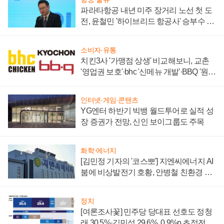
파라타항공 내년 미주 장거리 노선 첫 도
전, 윤철민 '하이브리드 항공사' 승부수 통
할까
소비자·유통
치킨3사 '가맹점 상생' 비교해보니, 교촌
'영업권 보호'·bhc '신메뉴 개발'·BBQ '원가
부담'
인터넷·게임·콘텐츠
YG엔터 하반기 빅뱅 월드투어로 실적 성
장 증권가 전망, 신인 보이그룹도 주목
화학·에너지
[김민정 기자의 '코스뽀'] 지엔씨에너지 AI
붐에 비상발전기 호황, 안병철 친환경 에
너지 발전전문기업 향한다
정치
[여론조사꽃] 민주당 당대표 선호도 정청
래 30.5%·김민석 29.6%, 0.9%p 초접전