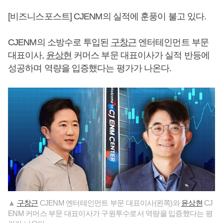
[비즈니스포스트] CJENM의 실적에 훈풍이 불고 있다.
CJENM의 소방수로 투입된
구창근
엔터테인먼트 부문
대표이사,
윤상현
커머스 부문 대표이사가 실적 반등에
성공하며 역량을 입증했다는 평가가 나온다.
▲
구창근
CJENM 엔터테인먼트 부문 대표이사(왼쪽)와
윤상현
CJ
ENM 커머스 부문 대표이사가 구원투수로서 역량을 입증했다는 평