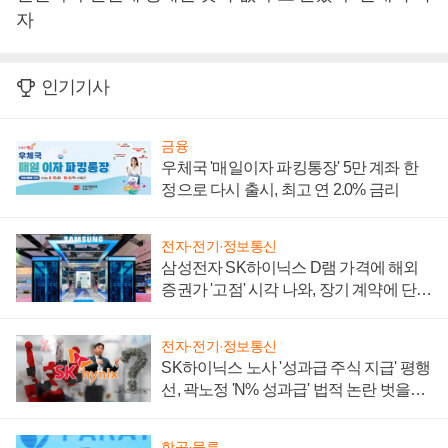
자
인기기사
금융
우체국 '매일이자 파킹통장' 5만 계좌 한
정으로 다시 출시, 최고 연 2.0% 금리
전자·전기·정보통신
삼성전자 SK하이닉스 D램 가격에 해외
증권가 '고점' 시각 나와, 장기 계약에 단점
부각
전자·전기·정보통신
SK하이닉스 노사 '성과급 주식 지급' 평행
선, 곽노정 'N% 성과급' 법적 논란 벗을지
주목
항공·물류