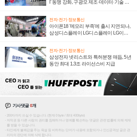
I' 동맹 강화, 구광모 제조·데이터·기술 결
집해 종합 로보틱스 기업으로
전자·전기·정보통신
아이폰18 '메모리 부족'에 출시 지연되나,
삼성디스플레이 LG디스플레이 LG이노
텍 '탈애플' 수익 다각화 속도
전자·전기·정보통신
삼성전자 넷리스트와 특허분쟁 매듭, 5년
동안 최대 1.3조 라이선스비 지급
기사댓글
0
개
200자까지 쓰실 수 있습니다. (현재 0 byte / 최대 400byte)
저작권 등 다른 사람의 권리를 침해하거나 명예를 훼손하는 댓글은 관련 법률에 의해 제재
를 받을 수 있습니다.
타인에게 불쾌감을 주는 욕설 등 비하하는 단어가 내용에 포함되거나 인신공격성 글은 관
리자의 판단에 의해 삭제 합니다.