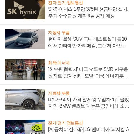
전자·전기·정보통신
SK하이닉스 1주당 375원 현금배당 실시,
추가 주주환원 계획 9월 공개 예정
자동차·부품
현대차 올해 SUV 국내 베스트셀러 톱10
에서 싼타페만 자리매김, 그랜저·아반떼
'세단 쌍끌이'로 내수 방어
화학·에너지
'한수원 협력사' 미국 오클로 SMR 연구용
원자로 '임계 상태' 도달, 미국 에너지부
"중요한 이정표"
자동차·부품
BYD코리아 가격 앞세워 수입차 4위 올랐
지만, BMW·벤츠보다 높은 공임비에 소비
자 불만 폭발
전자·전기·정보통신
[AI 뭉쳐야 산다⑧] LG·엔비디아 '피지컬 A