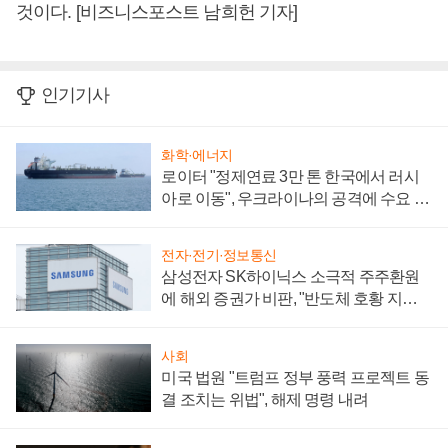
것이다. [비즈니스포스트 남희헌 기자]
인기기사
화학·에너지
로이터 "정제연료 3만 톤 한국에서 러시
아로 이동", 우크라이나의 공격에 수요 늘
어
전자·전기·정보통신
삼성전자 SK하이닉스 소극적 주주환원
에 해외 증권가 비판, "반도체 호황 지속
성 의문"
사회
미국 법원 "트럼프 정부 풍력 프로젝트 동
결 조치는 위법", 해제 명령 내려