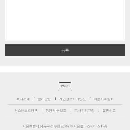
PC버전
회사소개
윤리강령
개인정보처리방침
이용자위원회
청소년보호정책
정정·반론보도
기사심의규정
불편신고
서울특별시 성동구 성수일로 39-34 서울숲더스페이스 12층