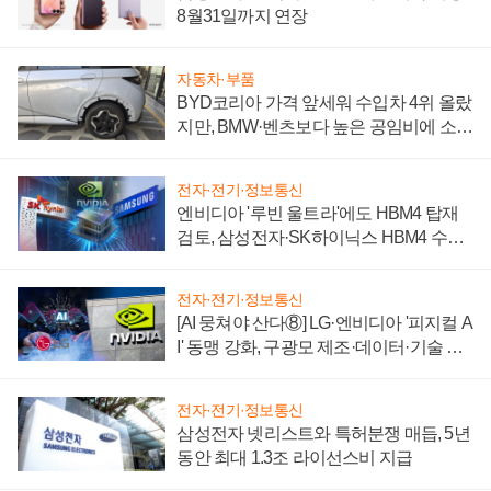
8월31일까지 연장
자동차·부품
BYD코리아 가격 앞세워 수입차 4위 올랐
지만, BMW·벤츠보다 높은 공임비에 소비
자 불만 폭발
전자·전기·정보통신
엔비디아 '루빈 울트라'에도 HBM4 탑재
검토, 삼성전자·SK하이닉스 HBM4 수율
에 주도권 갈린다
전자·전기·정보통신
[AI 뭉쳐야 산다⑧] LG·엔비디아 '피지컬 A
I' 동맹 강화, 구광모 제조·데이터·기술 결
집해 종합 로보틱스 기업으로
전자·전기·정보통신
삼성전자 넷리스트와 특허분쟁 매듭, 5년
동안 최대 1.3조 라이선스비 지급