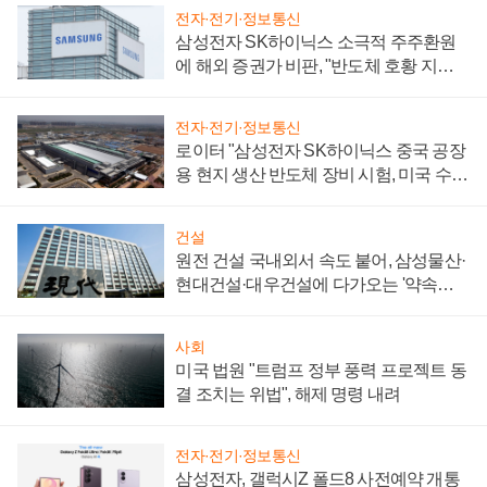
전자·전기·정보통신
삼성전자 SK하이닉스 소극적 주주환원
에 해외 증권가 비판, "반도체 호황 지속
성 의문"
전자·전기·정보통신
로이터 "삼성전자 SK하이닉스 중국 공장
용 현지 생산 반도체 장비 시험, 미국 수출
통제 대비"
건설
원전 건설 국내외서 속도 붙어, 삼성물산·
현대건설·대우건설에 다가오는 '약속의
시간'
사회
미국 법원 "트럼프 정부 풍력 프로젝트 동
결 조치는 위법", 해제 명령 내려
전자·전기·정보통신
삼성전자, 갤럭시Z 폴드8 사전예약 개통