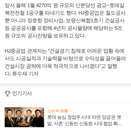
앞서 올해 1월 4270억 원 규모의 신분당선 광교~호매실
복전전철 1공구를 따내기도 했다. HJ중공업은 철도공사
뿐 아니라 장호항 정비사업, 보령신복합1호기 건설공사
등 공공공사를 포함해 4년치 공사물량에 해당하는 5조
원 규모의 공사잔량을 보유하고 있다.
HJ중공업 관계자는 “건설경기 침체로 어려운 업황 속에
서도 시공실적과 기술력을 바탕으로 수익성을 끌어올려
건설시장 공략에 더욱 적극적으로 나서겠다”고 말했
다. 류수재 기자
인기기사
소비자·유통
롯데·농심 창업주 시대 '라면 앙금'은 옛
말, '사촌' 신동빈·신동원 시대 협업 확대
일로