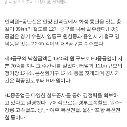
반시설 기타공사 낙찰자로 선정됐다.
인덕원~동탄선은 안양 인덕원에서 화성 통탄을 잇는 총
길이 39km의 철도로 12개 공구로 나눠 발주됐다. HJ중
공업은 경기 수원시 영통구 원천동과 용인시 기흥구 영
덕동을 잇는 2.2km 길이의 제8공구를 수주했다.
제8공구의 낙찰금액은 1345억 원 규모로 HJ중공업이 지
분 70%를 지니고 주간사를 맡았다. 터널과 111m 규모의
정거장 1개소, 본선환기구 1개소 등을 짓게되며 공사기
간은 착공일로부터 60개월이다.
HJ중공업은 다양한 철도공사를 통해 경쟁력을 확보하
고 있다고 설명했다. 구체적으로는 경부고속철도, 원주~
강릉 고속철도, 성남~여주 복선전철, 울산~포항 복선전
철 등이다.