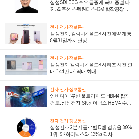
삼성SDI ESS 수요 급증에 북미 증설 타
진, 최주선 스텔란티스·GM 합작공장 건
설 재추진하나
전자·전기·정보통신
삼성전자, 갤럭시Z 폴드8 사전예약 개통
8월31일까지 연장
전자·전기·정보통신
삼성전자 갤럭시 Z 폴드8 시리즈 사전 판
매 '144만 대' 역대 최대
전자·전기·정보통신
엔비디아 '루빈 울트라'에도 HBM4 탑재
검토, 삼성전자·SK하이닉스 HBM4 수율
에 주도권 갈린다
전자·전기·정보통신
삼성전자 2분기 글로벌 D램 점유율 39%
1위, SK하이닉스와 13%p 격차