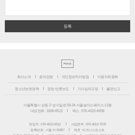
PC버전
회사소개
윤리강령
개인정보처리방침
이용자위원회
청소년보호정책
정정·반론보도
기사심의규정
불편신고
서울특별시 성동구 성수일로 39-34 서울숲더스페이스 12층
대표전화 : 1800-6522
팩스 : 070-4015-8658
편집국 : 070-4010-8512
사업본부 : 070-4010-7078
등록번호 : 서울 아 02897
제호 : 비즈니스포스트