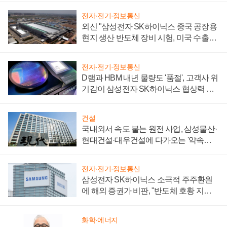
전자·전기·정보통신
외신 "삼성전자 SK하이닉스 중국 공장용
현지 생산 반도체 장비 시험, 미국 수출통
제 대비"
전자·전기·정보통신
D램과 HBM 내년 물량도 '품절', 고객사 위
기감이 삼성전자 SK하이닉스 협상력 더
키워
건설
국내외서 속도 붙는 원전 사업, 삼성물산·
현대건설·대우건설에 다가오는 '약속의
시간'
전자·전기·정보통신
삼성전자 SK하이닉스 소극적 주주환원
에 해외 증권가 비판, "반도체 호황 지속
성 의문"
화학·에너지