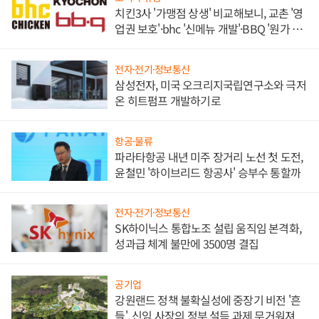
치킨3사 '가맹점 상생' 비교해보니, 교촌 '영
업권 보호'·bhc '신메뉴 개발'·BBQ '원가 부
담'
전자·전기·정보통신
삼성전자, 미국 오크리지국립연구소와 극저
온 히트펌프 개발하기로
항공·물류
파라타항공 내년 미주 장거리 노선 첫 도전,
윤철민 '하이브리드 항공사' 승부수 통할까
전자·전기·정보통신
SK하이닉스 통합노조 설립 움직임 본격화,
성과급 체계 불만에 3500명 결집
공기업
강원랜드 정책 불확실성에 중장기 비전 '흔
들', 신임 사장의 정부 설득 과제 무거워져