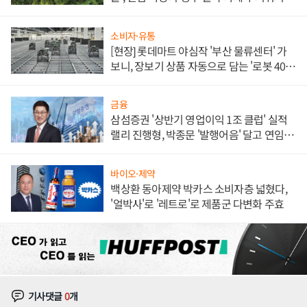
소비자·유통
[현장] 롯데마트 야심작 '부산 물류센터' 가
보니, 장보기 상품 자동으로 담는 '로봇 400
대' 장관
금융
삼섬증권 '상반기 영업이익 1조 클럽' 실적
랠리 진행형, 박종문 '발행어음' 달고 연임 향
하나
바이오·제약
백상환 동아제약 박카스 소비자층 넓혔다,
'얼박사'로 '레트로'로 제품군 다변화 주효
기사댓글
0
개