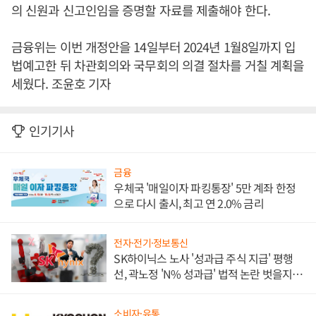
의 신원과 신고인임을 증명할 자료를 제출해야 한다.
금융위는 이번 개정안을 14일부터 2024년 1월8일까지 입
법예고한 뒤 차관회의와 국무회의 의결 절차를 거칠 계획을
세웠다. 조윤호 기자
인기기사
금융
우체국 '매일이자 파킹통장' 5만 계좌 한정
으로 다시 출시, 최고 연 2.0% 금리
전자·전기·정보통신
SK하이닉스 노사 '성과급 주식 지급' 평행
선, 곽노정 'N% 성과급' 법적 논란 벗을지 주
목
소비자·유통