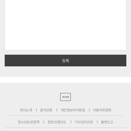
PC버전
회사소개
윤리강령
개인정보처리방침
이용자위원회
청소년보호정책
정정·반론보도
기사심의규정
불편신고