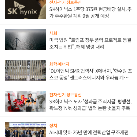
전자·전기·정보통신
SK하이닉스 1주당 375원 현금배당 실시, 추
가 주주환원 계획 9월 공개 예정
사회
미국 법원 "트럼프 정부 풍력 프로젝트 동결
조치는 위법", 해제 명령 내려
화학·에너지
'DL이앤씨 SMR 협력사' X에너지, '한수원 포
스코 동맹' 센트러스에너지와 우라늄 계약
체결
전자·전기·정보통신
SK하이닉스 노사 '성과급 주식지급' 평행선,
곽노정 'N% 성과급' 법적 논란 벗을지 주목
정치
AI시대 맞아 25년 만에 전력산업 구조개편