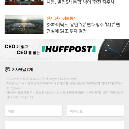
시동, '발전5사 통합' 넘어 '한전 지주사' 재편
론도
전자·전기·정보통신
SK하이닉스, 용인 'Y2' 팹과 청주 'M17' 팹
건설에 54조 투자 결정
기사댓글
0
개
200자까지 쓰실 수 있습니다. (현재 0 byte / 최대 400byte)
저작권 등 다른 사람의 권리를 침해하거나 명예를 훼손하는 댓글은 관련 법률에 의해 제재를 받을
수 있습니다.
타인에게 불쾌감을 주는 욕설 등 비하하는 단어가 내용에 포함되거나 인신공격성 글은 관리자의 판
단에 의해 삭제 합니다.