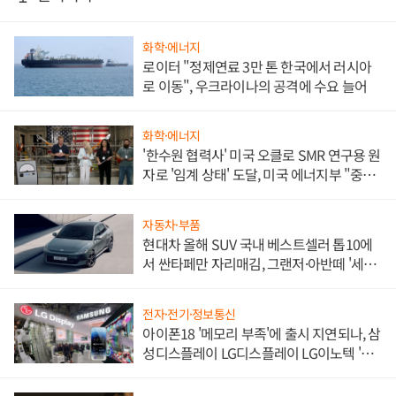
화학·에너지
로이터 "정제연료 3만 톤 한국에서 러시아
로 이동", 우크라이나의 공격에 수요 늘어
화학·에너지
'한수원 협력사' 미국 오클로 SMR 연구용 원
자로 '임계 상태' 도달, 미국 에너지부 "중요
한 이정표"
자동차·부품
현대차 올해 SUV 국내 베스트셀러 톱10에
서 싼타페만 자리매김, 그랜저·아반떼 '세단
쌍끌이'로 내수 방어
전자·전기·정보통신
아이폰18 '메모리 부족'에 출시 지연되나, 삼
성디스플레이 LG디스플레이 LG이노텍 '탈
애플' 수익 다각화 속도