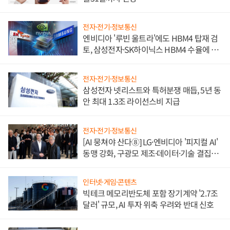
전자·전기·정보통신
엔비디아 '루빈 울트라'에도 HBM4 탑재 검
토, 삼성전자·SK하이닉스 HBM4 수율에 주
도권 갈린다
전자·전기·정보통신
삼성전자 넷리스트와 특허분쟁 매듭, 5년 동
안 최대 1.3조 라이선스비 지급
전자·전기·정보통신
[AI 뭉쳐야 산다⑧] LG·엔비디아 '피지컬 AI'
동맹 강화, 구광모 제조·데이터·기술 결집
해 종합 로보틱스 기업으로
인터넷·게임·콘텐츠
빅테크 메모리반도체 포함 장기계약 '2.7조
달러' 규모, AI 투자 위축 우려와 반대 신호