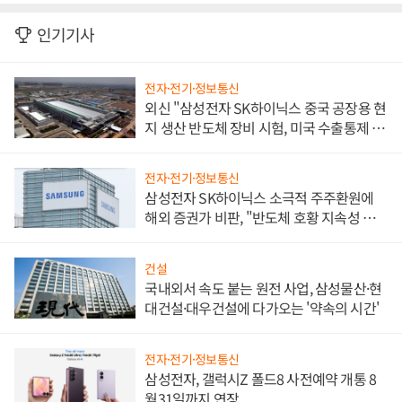
인기기사
전자·전기·정보통신
외신 "삼성전자 SK하이닉스 중국 공장용 현
지 생산 반도체 장비 시험, 미국 수출통제 대
비"
전자·전기·정보통신
삼성전자 SK하이닉스 소극적 주주환원에
해외 증권가 비판, "반도체 호황 지속성 의
문"
건설
국내외서 속도 붙는 원전 사업, 삼성물산·현
대건설·대우건설에 다가오는 '약속의 시간'
전자·전기·정보통신
삼성전자, 갤럭시Z 폴드8 사전예약 개통 8
월31일까지 연장