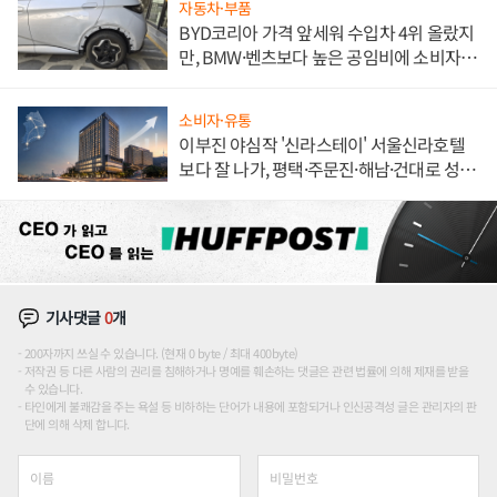
자동차·부품
BYD코리아 가격 앞세워 수입차 4위 올랐지
만, BMW·벤츠보다 높은 공임비에 소비자
불만 폭발
소비자·유통
이부진 야심작 '신라스테이' 서울신라호텔
보다 잘 나가, 평택·주문진·해남·건대로 성
장판 더 넓힌다
기사댓글
0
개
200자까지 쓰실 수 있습니다. (현재 0 byte / 최대 400byte)
저작권 등 다른 사람의 권리를 침해하거나 명예를 훼손하는 댓글은 관련 법률에 의해 제재를 받을
수 있습니다.
타인에게 불쾌감을 주는 욕설 등 비하하는 단어가 내용에 포함되거나 인신공격성 글은 관리자의 판
단에 의해 삭제 합니다.