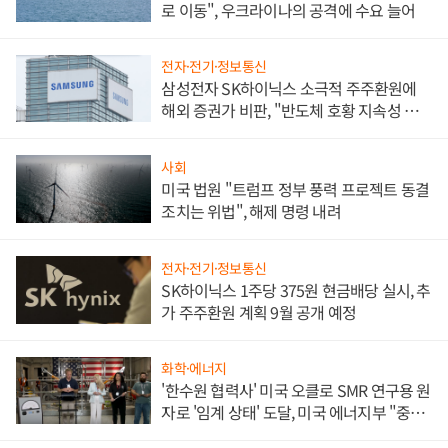
로 이동", 우크라이나의 공격에 수요 늘어
전자·전기·정보통신
삼성전자 SK하이닉스 소극적 주주환원에
해외 증권가 비판, "반도체 호황 지속성 의
문"
사회
미국 법원 "트럼프 정부 풍력 프로젝트 동결
조치는 위법", 해제 명령 내려
전자·전기·정보통신
SK하이닉스 1주당 375원 현금배당 실시, 추
가 주주환원 계획 9월 공개 예정
화학·에너지
'한수원 협력사' 미국 오클로 SMR 연구용 원
자로 '임계 상태' 도달, 미국 에너지부 "중요
한 이정표"