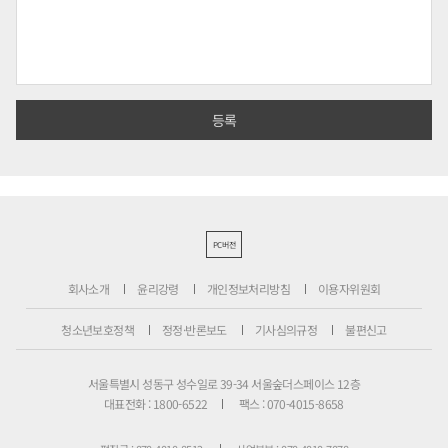
PC버전
회사소개
윤리강령
개인정보처리방침
이용자위원회
청소년보호정책
정정·반론보도
기사심의규정
불편신고
서울특별시 성동구 성수일로 39-34 서울숲더스페이스 12층
대표전화 : 1800-6522
팩스 : 070-4015-8658