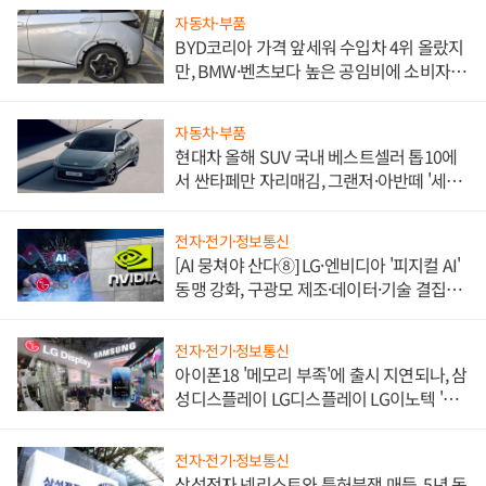
자동차·부품
BYD코리아 가격 앞세워 수입차 4위 올랐지
만, BMW·벤츠보다 높은 공임비에 소비자
불만 폭발
자동차·부품
현대차 올해 SUV 국내 베스트셀러 톱10에
서 싼타페만 자리매김, 그랜저·아반떼 '세단
쌍끌이'로 내수 방어
전자·전기·정보통신
[AI 뭉쳐야 산다⑧] LG·엔비디아 '피지컬 AI'
동맹 강화, 구광모 제조·데이터·기술 결집
해 종합 로보틱스 기업으로
전자·전기·정보통신
아이폰18 '메모리 부족'에 출시 지연되나, 삼
성디스플레이 LG디스플레이 LG이노텍 '탈
애플' 수익 다각화 속도
전자·전기·정보통신
삼성전자 넷리스트와 특허분쟁 매듭, 5년 동