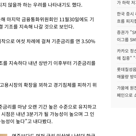
가 하락 
리지 않을까 하는 우려를 나타내기도 했다.
한국 증시 
올해 마지막 금융통화위원회인 11월30일에도 기
흐름 피지컬
 기조를 지속해 나갈 것으로 보인다.
증권가 "S
이그룹 SM
작으로 여섯 차례에 걸쳐 기준금리를 연 3.50%
카카오 정신
에 집중" "
조를 지속하다 내년 상반기 이후부터 기준금리를
롯데칠성음료
매물량 방
 고용시장의 확장을 꾀하고 경기침체를 피하기 위
가뭄에 원전
페인으로 소
준금리를 마냥 오랜 기간 높은 수준으로 유지하고
 시점은 내년 3분기가 될 가능성이 높으며 그 인
가능성이 높다”고 내다봤다.
연준보다도 먼저 금리 인상에 나섰던 한국