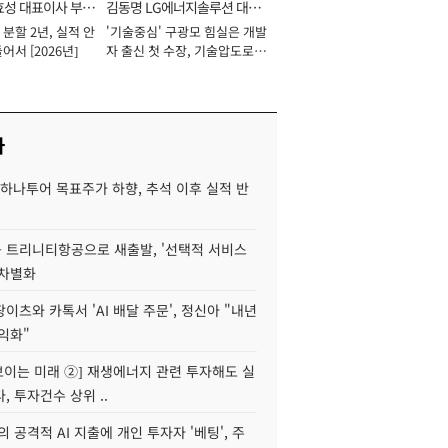
효성 대표이사 부회
김동명 LG에너지솔루션 대표
분할 2년, 실적 안
'기술중심' 구광모 힘실은 개발
이사 사장
어서 [2026년]
자 출신 첫 수장, 기술압도로
경쟁력 확보 사활 [2026년]
사
하나투어 목표주가 하향, 추석 이후 실적 반
 트리니티항공으로 새출발, '선택적 서비스
 차별화
이츠와 카톡서 'AI 배달 주문', 정신아 "내년
수익화"
 보이는 미래 ②] 재생에너지 관련 투자해도 실
, 투자건수 상위 ..
 공격적 AI 지출에 개인 투자자 '베팅', 주