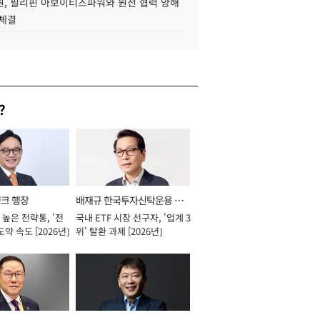
, 필리핀 아보이티즈파워와 원전 협력 양해
 체결
?
뱅크 행장
배재규 한국투자신탁운용 대
높은 전략통, '전
국내 ETF 시장 선구자, '업계 3
표이사 사장
도약 속도 [2026년]
위' 탈환 과제 [2026년]