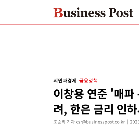
시민과경제
금융정책
이창용 연준 '매파 
려, 한은 금리 인
조승리 기자 csr@businesspost.co.kr
2023