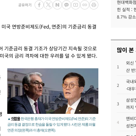
현대백화점그
공유하기
힌 실적 :
8.7% 감소
미국 연방준비제도(Fed, 연준)의 기준금리 동결
어 기준금리 동결 기조가 상당기간 지속될 것으로
많이 본
국의 금리 격차에 대한 우려를 덜 수 있게 됐다.
외신 
1
산 반
준
국내외
2
·대우
것
삼성전
3
까지
행
엔비디
이창용
▲
한국은행 총재가 미국 연방준비제도(Fed, 연준)의 기준
4
금리 동결 결정으로 한숨을 돌릴 수 있게 됐다. 사진은 제롬 파월
성전자
이
연준 의장(왼쪽)과 이 총재(오른쪽).
것