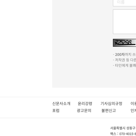
-
200자
까지 쓰실
- 저작권 등 
- 타인에게 불
신문사소개
윤리강령
기사심의규정
이
포럼
광고문의
불편신고
서울특별시 성동구 성
팩스 : 070-4015-