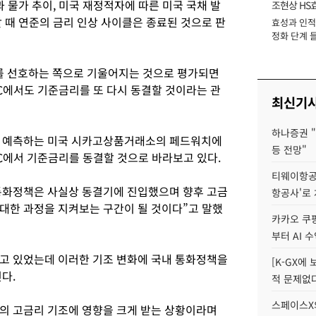
 물가 추이, 미국 재정적자에 따른 미국 국채 발
조현상 HS
 때 연준의 금리 인상 사이클은 종료된 것으로 판
효성과 인적 
장
정화 단계 들
 선호하는 쪽으로 기울어지는 것으로 평가되면
MC에서도 기준금리를 또 다시 동결할 것이라는 관
최신기
하나증권 "
폭을 예측하는 미국 시카고상품거래소의 페드워치에
등 전망"
MC에서 기준금리를 동결할 것으로 바라보고 있다.
티웨이항공
통화정책은 사실상 동결기에 진입했으며 향후 고금
항공사'로
대한 과정을 지켜보는 구간이 될 것이다”고 말했
카카오 쿠팡
부터 AI 
고 있었는데 이러한 기조 변화에 국내 통화정책을
[K-GX에
다.
적 문제없다
스페이스X의
의 고금리 기조에 영향을 크게 받는 상황이라며