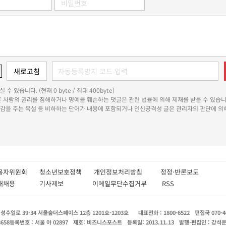
 수 있습니다. (현재 0 byte / 최대 400byte)
다른 사람의 권리를 침해하거나 명예를 훼손하는 댓글은 관련 법률에 의해 제재를 받을 수 있습니
쾌감을 주는 욕설 등 비하하는 단어가 내용에 포함되거나 인신공격성 글은 관리자의 판단에 의해
용자위원회
청소년보호정책
개인정보처리방침
정정·반론보도
인재채용
기사제보
이메일무단수집거부
RSS
수일로 39-34 서울숲더스페이스 12층 1201호-1203호
대표전화 : 1800-6522
편집국 070-4
8658
등록번호 : 서울 아 02897
제호: 비즈니스포스트
등록일: 2013.11.13
발행·편집인 : 강석