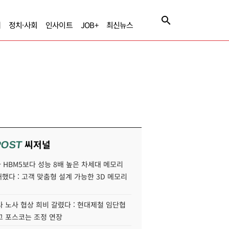
제
정치·사회
인사이트
JOB+
최신뉴스
씨저널
POST
HBM5보다 성능 8배 높은 차세대 메모리
개했다 : 고객 맞춤형 설계 가능한 3D 메모리
 노사 협상 희비 갈렸다 : 현대제철 임단협
고 포스코는 조정 연장