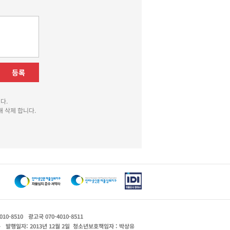
등록
다.
 삭제 합니다.
010-8510
광고국 070-4010-8511
운
발행일자: 2013년 12월 2일
청소년보호책임자 : 박상유