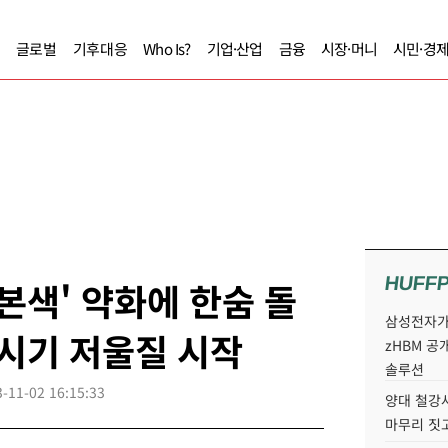
글로벌
기후대응
Who Is?
기업·산업
금융
시장·머니
시민·경
HUFF
본색' 약화에 한숨 돌
삼성전자가 
하시기 저울질 시작
zHBM 공
솔루션
-11-02 16:15:33
양대 철강사
마무리 짓