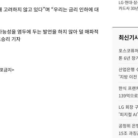
LG·현대·삼
장
카드사 30년
 고려하지 않고 있다”며 “우리는 금리 인하에 대
뢰 회복에 
제재 '부담' 
가능성을 염두에 두는 발언을 하지 않아 덜 매파적
최신기
조승리 기자
포스코퓨처엠
톤 6년 장
산업은행 
배포금지>
'지방 이전
한식 프랜
139억으로
LG 회장 
'피지컬 AI
공정위 은행
15조 과징