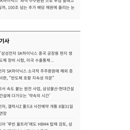
SK하이닉스 '파격 주주환원'으로 투심 달래고
까, 100조 넘는 추가 배당 재원에 쏠리는 눈
 기사
"삼성전자 SK하이닉스 중국 공장용 현지 생
도체 장비 시험, 미국 수출통제 ..
자 SK하이닉스 소극적 주주환원에 해외 증
비판, "반도체 호황 지속성 의문"
서 속도 붙는 원전 사업, 삼성물산·현대건설
건설에 다가오는 '약속의 시간'
자, 갤럭시Z 폴드8 사전예약 개통 8월31일
 연장
아 '루빈 울트라'에도 HBM4 탑재 검토, 삼