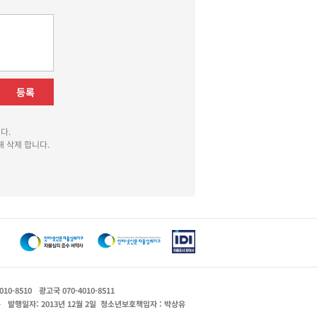
등록
다.
 삭제 합니다.
010-8510
광고국 070-4010-8511
운
발행일자: 2013년 12월 2일
청소년보호책임자 : 박상유