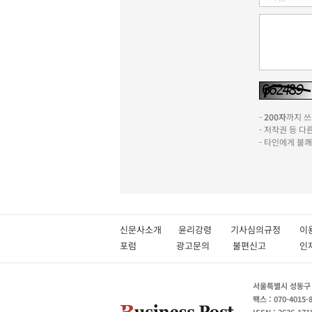
-
200자
까지 쓰실
- 저작권 등 
- 타인에게 불
신문사소개
윤리강령
기사심의규정
이
포럼
광고문의
불편신고
서울특별시 성동구 성
팩스 : 070-4015-
ISSN : 2636-171