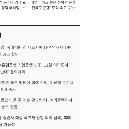
성 등 대기업 주요
내부 이해도 높은 전략 전문가,
 경력 베테랑, 신
'전국구 은행' 도약 속도 [2026
'초집중' 영업정지
년]
[2026년]
사
, 국내 배터리 제조사에 LFP 양극재 19만
기 공급 합의
수출입은행 기업은행 노조, 11일 여의도서
 반대' 결의대회
차이즈 놀부 법원에 회생 신청, 지난해 순손실
 9배 증가
구광모 다음 주 젠슨 황 만난다, 실리콘밸리서
' 논의 전망
 증권사 대상 국고채 담합 의혹 심의, 최대
금 가능성