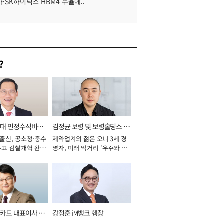
·SK하이닉스 HBM4 수율에..
?
와대 민정수석비서
김정균 보령 및 보령홀딩스 대
 출신, 공소청·중수
제약업계의 젊은 오너 3세 경
표이사 사장
두고 검찰개혁 완수
영자, 미래 먹거리 '우주와 헬
년]
스케어' 공들여 [2026년]
카드 대표이사 사
강정훈 iM뱅크 행장