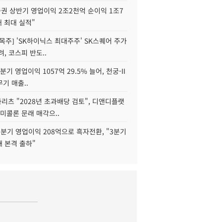
권 상반기 영업이익 2조2천억 순이익 1조7
대 최대 실적"
목주] 'SK하이닉스 최대주주' SK스퀘어 주가
려, 코스피 반도..
2분기 영업이익 1057억 29.5% 늘어, 천궁-II
기 매출..
화리츠 "2028년 초과배당 검토", 디앤디플랫
미콜론 문래 매각으..
분기 영업이익 208억으로 흑자전환, "3분기
재 본격 출하"