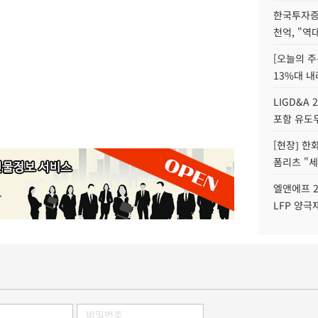
한국투자증
천억, "역
[오늘의 주
13%대 내
LIGD&A 
포함 유도무
[현장] 한
폼리츠 "세
엘앤에프 2
LFP 양극