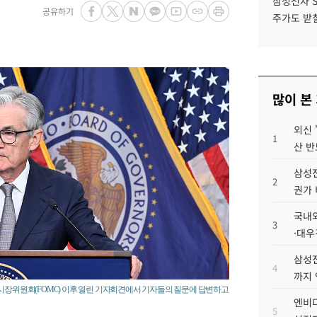
삼성전자 
공유하기
주가도 받칠
많이 본
외신 
1
산 반
삼성전
2
권가 
국내외
3
·대우
삼성전
4
까지
개시장위원회(FOMC) 이후 열린 기자회견에서 기자들의 질문에 답변하고
엔비디
5