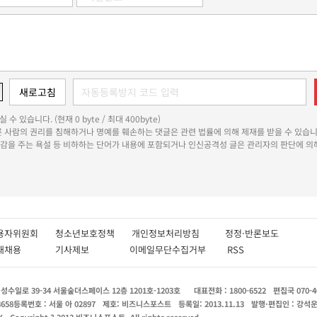
 수 있습니다. (현재 0 byte / 최대 400byte)
다른 사람의 권리를 침해하거나 명예를 훼손하는 댓글은 관련 법률에 의해 제재를 받을 수 있습니
쾌감을 주는 욕설 등 비하하는 단어가 내용에 포함되거나 인신공격성 글은 관리자의 판단에 의해
용자위원회
청소년보호정책
개인정보처리방침
정정·반론보도
인재채용
기사제보
이메일무단수집거부
RSS
수일로 39-34 서울숲더스페이스 12층 1201호-1203호
대표전화 : 1800-6522
편집국 070-4
8658
등록번호 : 서울 아 02897
제호: 비즈니스포스트
등록일: 2013.11.13
발행·편집인 : 강석
X
Copyright ? 2013 비즈니스포스트. All rights reserved.