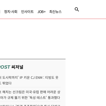
제
정치·사회
인사이트
JOB+
최신뉴스
씨저널
POST
 도시락까지' IP 키운 CJ ENM : 티빙도 웃
도 뛰었다
호 해치는 선크림은 미국·유럽 판매 어려운 상
콜마가 규제 뚫기 위한 '독성 테스트' 통과했다