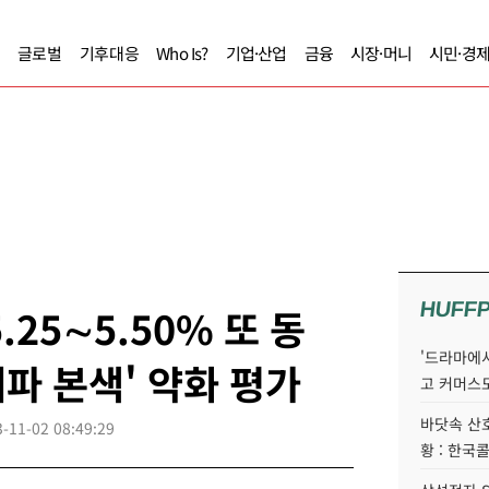
글로벌
기후대응
Who Is?
기업·산업
금융
시장·머니
시민·경
HUFF
.25∼5.50% 또 동
'드라마에서
매파 본색' 약화 평가
고 커머스
바닷속 산
-11-02 08:49:29
황 : 한국