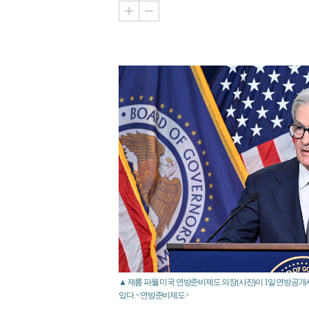
▲ 제룸 파월 미국 연방준비제도 의장(사진)이 1일 연방공
있다. <연방준비제도>