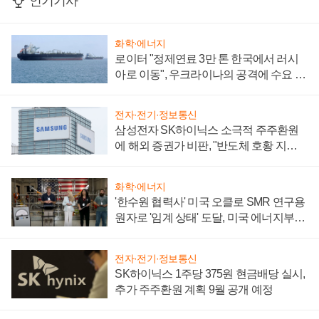
인기기사
화학·에너지
로이터 "정제연료 3만 톤 한국에서 러시
아로 이동", 우크라이나의 공격에 수요 늘
어
전자·전기·정보통신
삼성전자 SK하이닉스 소극적 주주환원
에 해외 증권가 비판, "반도체 호황 지속
성 의문"
화학·에너지
'한수원 협력사' 미국 오클로 SMR 연구용
원자로 '임계 상태' 도달, 미국 에너지부
"중요한 이정표"
전자·전기·정보통신
SK하이닉스 1주당 375원 현금배당 실시,
추가 주주환원 계획 9월 공개 예정