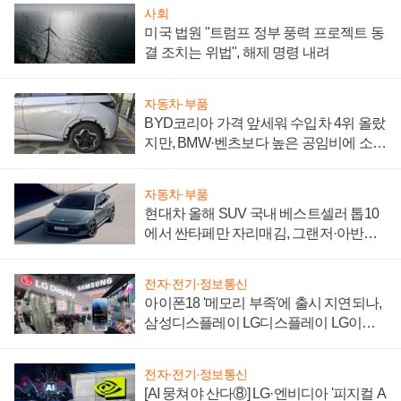
사회
미국 법원 "트럼프 정부 풍력 프로젝트 동
결 조치는 위법", 해제 명령 내려
자동차·부품
BYD코리아 가격 앞세워 수입차 4위 올랐
지만, BMW·벤츠보다 높은 공임비에 소비
자 불만 폭발
자동차·부품
현대차 올해 SUV 국내 베스트셀러 톱10
에서 싼타페만 자리매김, 그랜저·아반떼
'세단 쌍끌이'로 내수 방어
전자·전기·정보통신
아이폰18 '메모리 부족'에 출시 지연되나,
삼성디스플레이 LG디스플레이 LG이노
텍 '탈애플' 수익 다각화 속도
전자·전기·정보통신
[AI 뭉쳐야 산다⑧] LG·엔비디아 '피지컬 A