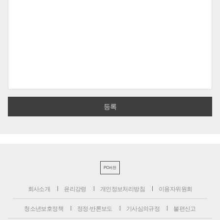
PC버전
회사소개
윤리강령
개인정보처리방침
이용자위원회
청소년보호정책
정정·반론보도
기사심의규정
불편신고