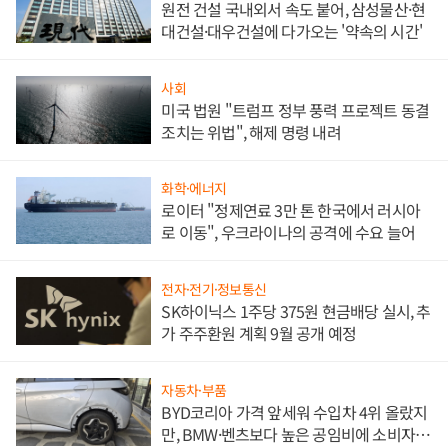
원전 건설 국내외서 속도 붙어, 삼성물산·현
대건설·대우건설에 다가오는 '약속의 시간'
사회
미국 법원 "트럼프 정부 풍력 프로젝트 동결
조치는 위법", 해제 명령 내려
화학·에너지
로이터 "정제연료 3만 톤 한국에서 러시아
로 이동", 우크라이나의 공격에 수요 늘어
전자·전기·정보통신
SK하이닉스 1주당 375원 현금배당 실시, 추
가 주주환원 계획 9월 공개 예정
자동차·부품
BYD코리아 가격 앞세워 수입차 4위 올랐지
만, BMW·벤츠보다 높은 공임비에 소비자