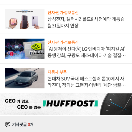
불만 폭발
전자·전기·정보통신
삼성전자, 갤럭시Z 폴드8 사전예약 개통 8
월31일까지 연장
전자·전기·정보통신
[AI 뭉쳐야 산다⑧] LG·엔비디아 '피지컬 AI'
동맹 강화, 구광모 제조·데이터·기술 결집
해 종합 로보틱스 기업으로
자동차·부품
현대차 SUV 국내 베스트셀러 톱10에서 사
라진다, 정의선 그랜저·아반떼 '세단 쌍끌
이'로 내수 방어
기사댓글
0
개