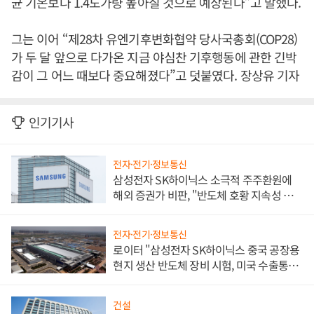
균 기온보다 1.4도가량 높아질 것으로 예상된다”고 말했다.
그는 이어 “제28차 유엔기후변화협약 당사국총회(COP28)
가 두 달 앞으로 다가온 지금 야심찬 기후행동에 관한 긴박
감이 그 어느 때보다 중요해졌다”고 덧붙였다. 장상유 기자
인기기사
전자·전기·정보통신
삼성전자 SK하이닉스 소극적 주주환원에
해외 증권가 비판, "반도체 호황 지속성 의
문"
전자·전기·정보통신
로이터 "삼성전자 SK하이닉스 중국 공장용
현지 생산 반도체 장비 시험, 미국 수출통제
대비"
건설