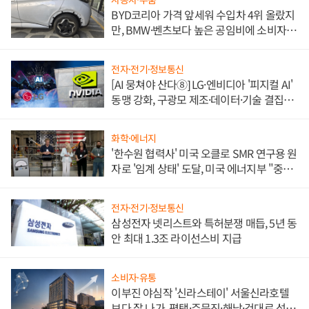
BYD코리아 가격 앞세워 수입차 4위 올랐지
만, BMW·벤츠보다 높은 공임비에 소비자
불만 폭발
전자·전기·정보통신
[AI 뭉쳐야 산다⑧] LG·엔비디아 '피지컬 AI'
동맹 강화, 구광모 제조·데이터·기술 결집
해 종합 로보틱스 기업으로
화학·에너지
'한수원 협력사' 미국 오클로 SMR 연구용 원
자로 '임계 상태' 도달, 미국 에너지부 "중요
한 이정표"
전자·전기·정보통신
삼성전자 넷리스트와 특허분쟁 매듭, 5년 동
안 최대 1.3조 라이선스비 지급
소비자·유통
이부진 야심작 '신라스테이' 서울신라호텔
보다 잘 나가, 평택·주문진·해남·건대로 성