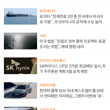
문"
화학·에너지
로이터 "정제연료 3만 톤 한국에서 러시아
로 이동", 우크라이나의 공격에 수요 늘어
사회
미국 법원 "트럼프 정부 풍력 프로젝트 동결
조치는 위법", 해제 명령 내려
전자·전기·정보통신
SK하이닉스 1주당 375원 현금배당 실시, 추
가 주주환원 계획 9월 공개 예정
자동차·부품
현대차 올해 SUV 국내 베스트셀러 톱10에
서 싼타페만 자리매김, 그랜저·아반떼 '세단
쌍끌이'로 내수 방어
자동차·부품