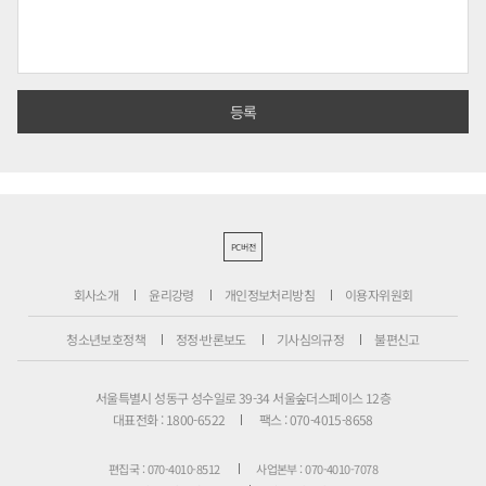
PC버전
회사소개
윤리강령
개인정보처리방침
이용자위원회
청소년보호정책
정정·반론보도
기사심의규정
불편신고
서울특별시 성동구 성수일로 39-34 서울숲더스페이스 12층
대표전화 : 1800-6522
팩스 : 070-4015-8658
편집국 : 070-4010-8512
사업본부 : 070-4010-7078