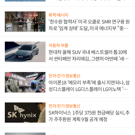
화학·에너지
'한수원 협력사' 미국 오클로 SMR 연구용 원
자로 '임계 상태' 도달, 미국 에너지부 "중요
한 이정표"
자동차·부품
현대차 올해 SUV 국내 베스트셀러 톱10에
서 싼타페만 자리매김, 그랜저·아반떼 '세단
쌍끌이'로 내수 방어
전자·전기·정보통신
아이폰18 '메모리 부족'에 출시 지연되나, 삼
성디스플레이 LG디스플레이 LG이노텍 '탈
애플' 수익 다각화 속도
전자·전기·정보통신
SK하이닉스 1주당 375원 현금배당 실시, 추
가 주주환원 계획 9월 공개 예정