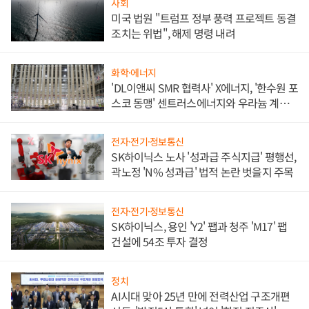
사회
미국 법원 "트럼프 정부 풍력 프로젝트 동결
조치는 위법", 해제 명령 내려
화학·에너지
'DL이앤씨 SMR 협력사' X에너지, '한수원 포
스코 동맹' 센트러스에너지와 우라늄 계약
체결
전자·전기·정보통신
SK하이닉스 노사 '성과급 주식지급' 평행선,
곽노정 'N% 성과급' 법적 논란 벗을지 주목
전자·전기·정보통신
SK하이닉스, 용인 'Y2' 팹과 청주 'M17' 팹
건설에 54조 투자 결정
정치
AI시대 맞아 25년 만에 전력산업 구조개편