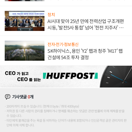
정치
AI시대 맞아 25년 만에 전력산업 구조개편
시동, '발전5사 통합' 넘어 '한전 지주사' 재편
론도
전자·전기·정보통신
SK하이닉스, 용인 'Y2' 팹과 청주 'M17' 팹
건설에 54조 투자 결정
기사댓글
0
개
200자까지 쓰실 수 있습니다. (현재 0 byte / 최대 400byte)
저작권 등 다른 사람의 권리를 침해하거나 명예를 훼손하는 댓글은 관련 법률에 의해 제재를 받을
수 있습니다.
타인에게 불쾌감을 주는 욕설 등 비하하는 단어가 내용에 포함되거나 인신공격성 글은 관리자의 판
단에 의해 삭제 합니다.