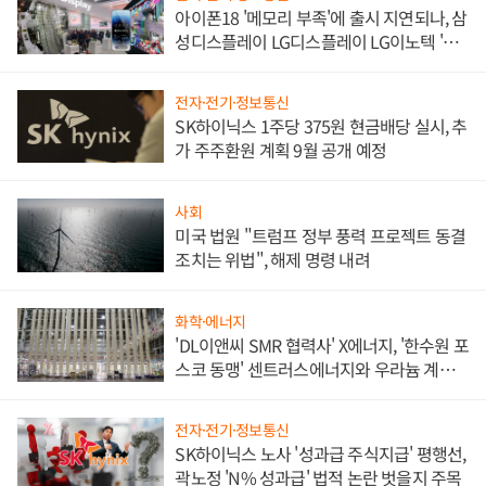
아이폰18 '메모리 부족'에 출시 지연되나, 삼
성디스플레이 LG디스플레이 LG이노텍 '탈
애플' 수익 다각화 속도
전자·전기·정보통신
SK하이닉스 1주당 375원 현금배당 실시, 추
가 주주환원 계획 9월 공개 예정
사회
미국 법원 "트럼프 정부 풍력 프로젝트 동결
조치는 위법", 해제 명령 내려
화학·에너지
'DL이앤씨 SMR 협력사' X에너지, '한수원 포
스코 동맹' 센트러스에너지와 우라늄 계약
체결
전자·전기·정보통신
SK하이닉스 노사 '성과급 주식지급' 평행선,
곽노정 'N% 성과급' 법적 논란 벗을지 주목