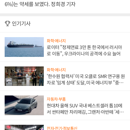
6%)는 약세를 보였다. 정희경 기자
인기기사
화학·에너지
로이터 "정제연료 3만 톤 한국에서 러시아
로 이동", 우크라이나의 공격에 수요 늘어
화학·에너지
'한수원 협력사' 미국 오클로 SMR 연구용 원
자로 '임계 상태' 도달, 미국 에너지부 "중요
한 이정표"
자동차·부품
현대차 올해 SUV 국내 베스트셀러 톱10에
서 싼타페만 자리매김, 그랜저·아반떼 '세단
쌍끌이'로 내수 방어
전자·전기·정보통신