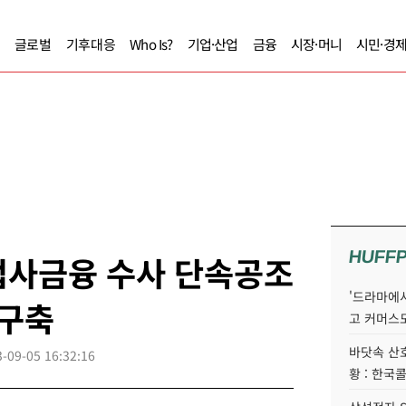
글로벌
기후대응
Who Is?
기업·산업
금융
시장·머니
시민·경
HUFF
법사금융 수사 단속공조
'드라마에서
 구축
고 커머스
바닷속 산
-09-05 16:32:16
황 : 한국