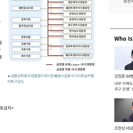
성전자
는
Who Is
화
단
과
강정훈 iM
▲ 금융감독원과 경찰청이 제시한 불법사금융 수사지원 실무협
의회 구성도.
내부 이해도 
국구 은행' 
배포금지>
조현상 HS