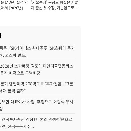
분할 2년, 실적 안
'기술중심' 구광모 힘실은 개발
이사 사장
어서 [2026년]
자 출신 첫 수장, 기술압도로
경쟁력 확보 사활 [2026년]
사
목주] 'SK하이닉스 최대주주' SK스퀘어 주가
려, 코스피 반도..
2028년 초과배당 검토", 디앤디플랫폼리츠
 문래 매각으로 특별배당"
분기 영업이익 208억으로 '흑자전환', "3분
양극재 본격 출하"
김보현 대표이사 사임, 후임으로 이강석 부사
정
] 한국투자증권 김성환 '본업 경쟁력'만으로
눈앞, 한국금융지주 ..