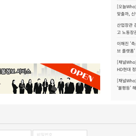
[오늘Who
맞출까, 
산업장관 김
고 노동장
이해진 '측
브 플랫폼'
[채널Who
HD현대 정
[채널Who
'불평등' 