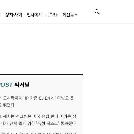
제
정치·사회
인사이트
JOB+
최신뉴스
씨저널
POST
 도시락까지' IP 키운 CJ ENM : 티빙도 웃
도 뛰었다
호 해치는 선크림은 미국·유럽 판매 어려운 상
콜마가 규제 뚫기 위한 '독성 테스트' 통과했다