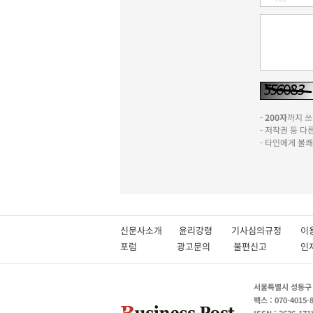
-
200자
까지 쓰실
- 저작권 등 
- 타인에게 불
신문사소개
윤리강령
기사심의규정
이
포럼
광고문의
불편신고
서울특별시 성동구 성
팩스 : 070-4015-
ISSN : 2636-171