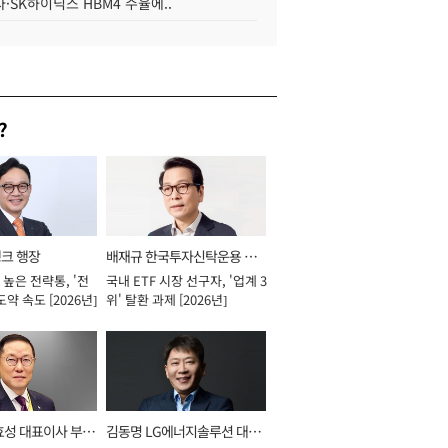
·SK하이닉스 HBM4 수율에..
?
뱅크 행장
배재규 한국투자신탁운용 대
높은 전략통, '전
국내 ETF 시장 선구자, '업계 3
표이사 사장
도약 속도 [2026년]
위' 탈환 과제 [2026년]
효성 대표이사 부회
김동명 LG에너지솔루션 대표