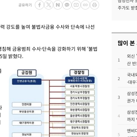
삼성전자 
공유하기
주가도 받칠
력 강도를 높여 불법사금융 수사와 단속에 나선
많이 본
침해 금융범죄 수사·단속을 강화하기 위해 ‘불법
5일 밝혔다.
외신 
1
산 반
를
국내외
2
·대우
삼성전
3
권가 
사
삼성전
해
4
까지
이
엔비디
5