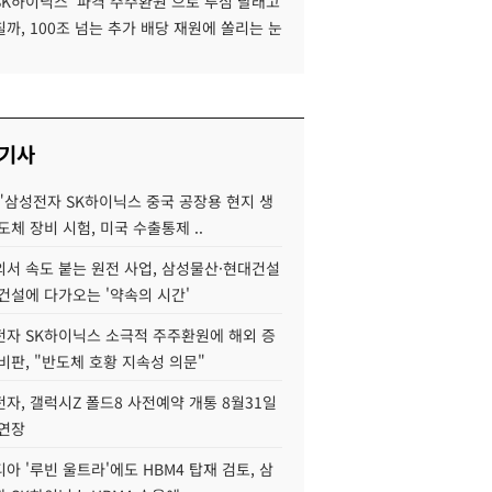
SK하이닉스 '파격 주주환원'으로 투심 달래고
까, 100조 넘는 추가 배당 재원에 쏠리는 눈
 기사
"삼성전자 SK하이닉스 중국 공장용 현지 생
도체 장비 시험, 미국 수출통제 ..
서 속도 붙는 원전 사업, 삼성물산·현대건설
건설에 다가오는 '약속의 시간'
자 SK하이닉스 소극적 주주환원에 해외 증
비판, "반도체 호황 지속성 의문"
자, 갤럭시Z 폴드8 사전예약 개통 8월31일
 연장
아 '루빈 울트라'에도 HBM4 탑재 검토, 삼