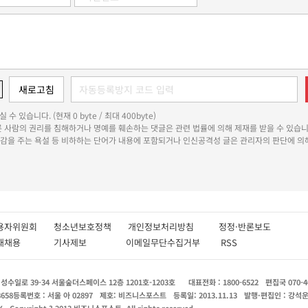
 수 있습니다. (현재 0 byte / 최대 400byte)
다른 사람의 권리를 침해하거나 명예를 훼손하는 댓글은 관련 법률에 의해 제재를 받을 수 있습니
쾌감을 주는 욕설 등 비하하는 단어가 내용에 포함되거나 인신공격성 글은 관리자의 판단에 의해
용자위원회
청소년보호정책
개인정보처리방침
정정·반론보도
인재채용
기사제보
이메일무단수집거부
RSS
수일로 39-34 서울숲더스페이스 12층 1201호-1203호
대표전화 : 1800-6522
편집국 070-4
8658
등록번호 : 서울 아 02897
제호: 비즈니스포스트
등록일: 2013.11.13
발행·편집인 : 강석
X
Copyright ? 2013 비즈니스포스트. All rights reserved.