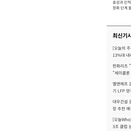
효성과 인적 
장
정화 단계 들
최신기
[오늘의 주
13%대 내
한화리츠 "
"세미콜론
엘앤에프 2
기 LFP 
대우건설 
장 추천 예
[오늘Who
3조 클럽 