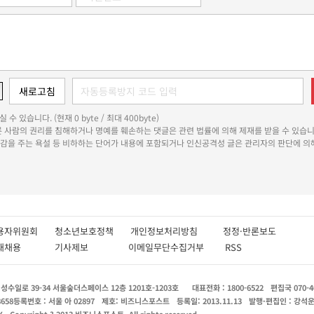
 수 있습니다. (현재 0 byte / 최대 400byte)
다른 사람의 권리를 침해하거나 명예를 훼손하는 댓글은 관련 법률에 의해 제재를 받을 수 있습니
쾌감을 주는 욕설 등 비하하는 단어가 내용에 포함되거나 인신공격성 글은 관리자의 판단에 의해
용자위원회
청소년보호정책
개인정보처리방침
정정·반론보도
인재채용
기사제보
이메일무단수집거부
RSS
수일로 39-34 서울숲더스페이스 12층 1201호-1203호
대표전화 : 1800-6522
편집국 070-4
8658
등록번호 : 서울 아 02897
제호: 비즈니스포스트
등록일: 2013.11.13
발행·편집인 : 강석
X
Copyright ? 2013 비즈니스포스트. All rights reserved.