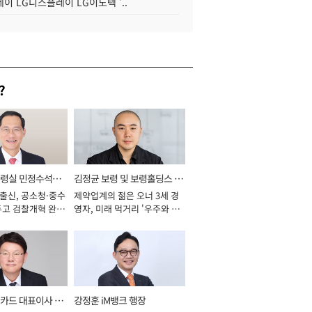
이 LG디스플레이 LG이노텍 '..
?
통령실 민정수석비
김정균 보령 및 보령홀딩스 대
 출신, 공소청·중수
제약업계의 젊은 오너 3세 경
표이사 사장
두고 검찰개혁 완수
영자, 미래 먹거리 '우주와 헬
년]
스케어' 공들여 [2026년]
카드 대표이사 사
강정훈 iM뱅크 행장