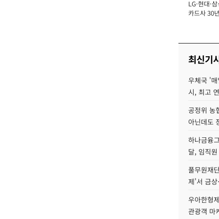
LG·현대·삼
장
카드사 30년
에 '초집중' 
최신기
우체국 '매
시, 최고 연
공정위 농
아닌데도 
하나금융그룹
달, 임직원
풀무원재단
제'서 금상
우아한형제
관광객 마