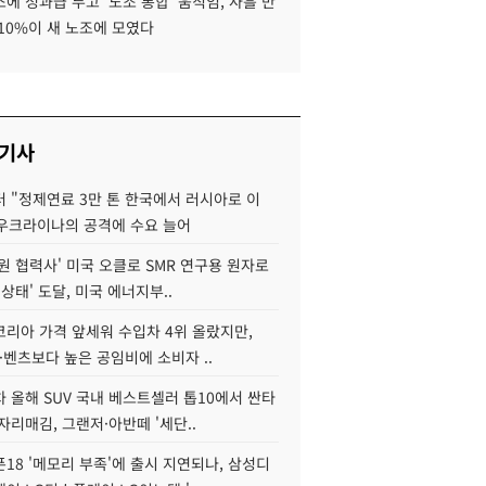
에 성과급 두고 '노조 통합' 움직임, 사흘 만
10%이 새 노조에 모였다
 기사
 "정제연료 3만 톤 한국에서 러시아로 이
 우크라이나의 공격에 수요 늘어
원 협력사' 미국 오클로 SMR 연구용 원자로
 상태' 도달, 미국 에너지부..
코리아 가격 앞세워 수입차 4위 올랐지만,
·벤츠보다 높은 공임비에 소비자 ..
 올해 SUV 국내 베스트셀러 톱10에서 싼타
자리매김, 그랜저·아반떼 '세단..
18 '메모리 부족'에 출시 지연되나, 삼성디