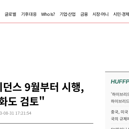
글로벌
기후대응
Who Is?
기업·산업
금융
시장·머니
시민·경
HUFF
이던스 9월부터 시행,
'하이브리드
화도 검토"
하이브리드
중국, 미국
3-08-31 17:21:54
국의 규제에