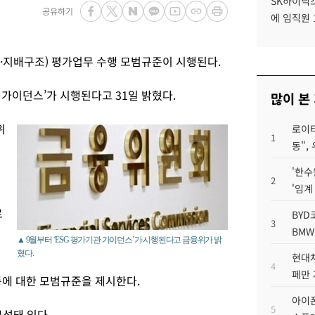
SK하이닉스
공유하기
에 임직원 
회·지배구조) 평가업무 수행 모범규준이 시행된다.
 가이던스’가 시행된다고 31일 밝혔다.
많이 본
위
로이터
1
동",
'한수
2
'임계
로
BYD
3
BMW
▲ 9월부터 ‘ESG 평가기관 가이던스’가 시행된다고 금융위가 밝
혔다.
현대차
4
페만 
등에 대한 모범규준을 제시한다.
아이폰
5
구성돼 있다.