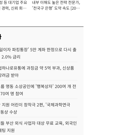
성 등 대기업 주요
내부 이해도 높은 전략 전문가,
 경력, 신뢰 회복
'전국구 은행' 도약 속도 [2026
[2026년]
년]
사
일이자 파킹통장' 5만 계좌 한정으로 다시 출
 2.0% 금리
협하나로유통에 과징금 약 5억 부과, 신상품
장려금 받아
 명동 소상공인에 '행복상자' 200여 개 전
 70여 명 참여
 지원 어린이 창작극 2편, '국제과학연극
·동상 수상
들 부산 외식 사업자 대상 무료 교육, 외국인
케팅 지원