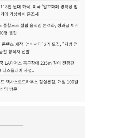
118만 원대 하락, 미국 '암호화폐 명확성 법
연기에 가상화폐 혼조세
스 통합노조 설립 움직임 본격화, 성과급 체계
00명 결집
콘텐츠 제작 '앰배서더' 2기 모집, "지방 점
동할 창작자 선발 ..
국 LA다저스 홈구장에 235m 길이 전광판
2B 디스플레이 사업..
드 텍사스로드하우스 잠실본점, 개점 100일
천 명 방문