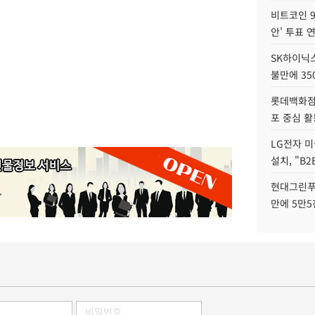
비트코인 9
안' 투표 
SK하이닉
불만에 35
롯데백화점 
포 중심 활
LG전자 미
설치, "B
현대그린푸
만에 5만5