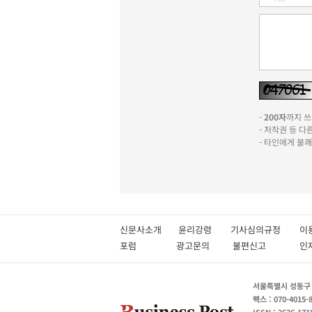
-
200자
까지 쓰실
- 저작권 등 
- 타인에게 불
신문사소개
윤리강령
기사심의규정
이
포럼
광고문의
불편신고
서울특별시 성동구 성
팩스 : 070-4015-
ISSN : 2636-171