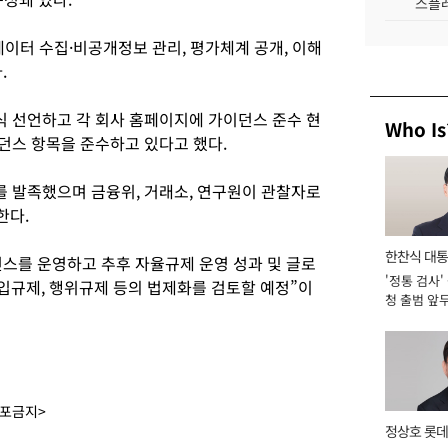
스플레
데이터 수집·비공개정보 관리, 평가체계 공개, 이해
.
식 선언하고 각 회사 홈페이지에 가이던스 준수 현
Who Is
이던스 항목을 준수하고 있다고 했다.
를 발족했으며 금융위, 거래소, 연구원이 관찰자로
한다.
한찬식 대
스를 운영하고 추후 자율규제 운영 성과 및 글로
'정통 검사'
서관
진입규제, 행위규제 등의 법제화를 검토할 예정”이
청 출범 앞
맡아 [2026
배포금지>
정상호 롯데