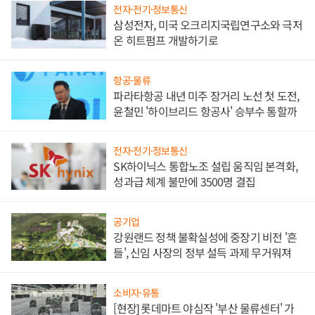
전자·전기·정보통신
삼성전자, 미국 오크리지국립연구소와 극저
온 히트펌프 개발하기로
항공·물류
파라타항공 내년 미주 장거리 노선 첫 도전,
윤철민 '하이브리드 항공사' 승부수 통할까
전자·전기·정보통신
SK하이닉스 통합노조 설립 움직임 본격화,
성과급 체계 불만에 3500명 결집
공기업
강원랜드 정책 불확실성에 중장기 비전 '흔
들', 신임 사장의 정부 설득 과제 무거워져
소비자·유통
[현장] 롯데마트 야심작 '부산 물류센터' 가