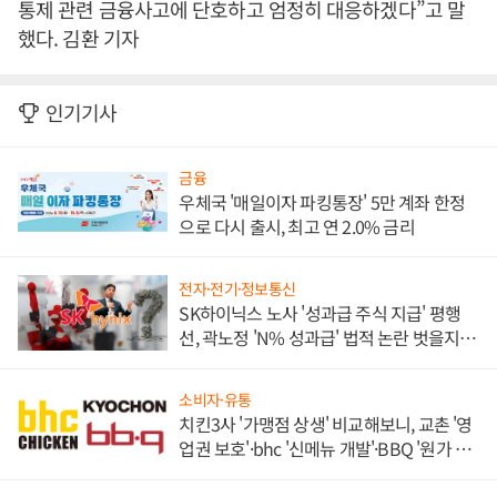
통제 관련 금융사고에 단호하고 엄정히 대응하겠다”고 말
했다. 김환 기자
인기기사
금융
우체국 '매일이자 파킹통장' 5만 계좌 한정
으로 다시 출시, 최고 연 2.0% 금리
전자·전기·정보통신
SK하이닉스 노사 '성과급 주식 지급' 평행
선, 곽노정 'N% 성과급' 법적 논란 벗을지 주
목
소비자·유통
치킨3사 '가맹점 상생' 비교해보니, 교촌 '영
업권 보호'·bhc '신메뉴 개발'·BBQ '원가 부
담'