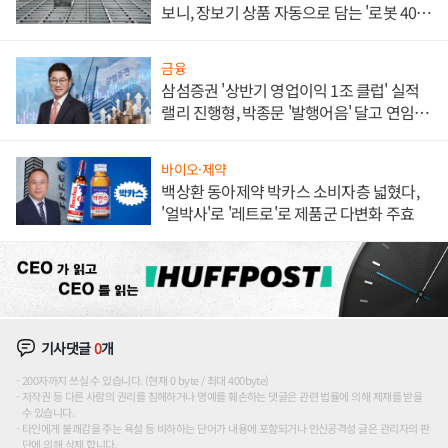
보니, 장보기 상품 자동으로 담는 '로봇 400
대' 장관
금융
삼섬증권 '상반기 영업이익 1조 클럽' 실적
랠리 진행형, 박종문 '발행어음' 달고 연임 향
하나
바이오·제약
백상환 동아제약 박카스 소비자층 넓혔다,
'얼박사'로 '레트로'로 제품군 다변화 주효
기사댓글
0
개
200자까지 쓰실 수 있습니다. (현재 0 byte / 최대 400byte)
저작권 등 다른 사람의 권리를 침해하거나 명예를 훼손하는 댓글은 관련 법률에 의해 제재를 받을
수 있습니다.
타인에게 불쾌감을 주는 욕설 등 비하하는 단어가 내용에 포함되거나 인신공격성 글은 관리자의 판
단에 의해 삭제 합니다.