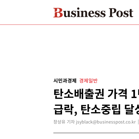
시민과경제
경제일반
탄소배출권 가격 1
급락, 탄소중립 달
장상유 기자 jsyblack@businesspost.co.kr