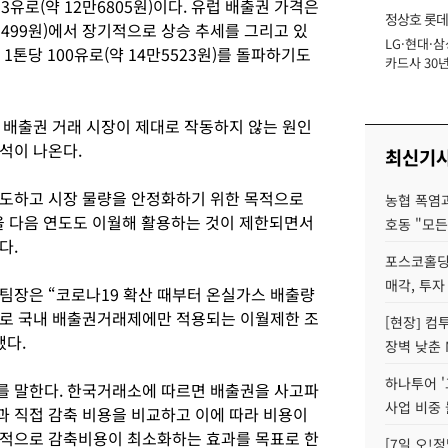
13유로(약 12만6805원)이다. 유럽 배출권 가격은
정상호 롯데
3만5499원)에서 장기적으로 상승 추세를 그리고 있
LG·현대·삼
장
 1톤당 100유로(약 14만5523원)를 돌파하기도
카드사 30년
에 '초집중' 
 배출권 거래 시장이 제대로 작동하지 않는 원인
석이 나온다.
최신기
유도하고 시장 물량을 안정화하기 위한 목적으로
농협 폭염과
권을 다음 연도도 이월해 활용하는 것이 제한되면서
호동 "모든
다.
포스코홀딩
매각, 투자
팀장은 “코로나19 확산 때부터 온실가스 배출량
으로 국내 배출권거래제에만 적용되는 이월제한 조
[현장] 컴
했다.
장벽 낮춘 
하나투어 '
를 말한다. 한국거래소에 따르면 배출권을 사고파
사업 비중 
 직접 감축 비용을 비교하고 이에 따라 비용이
체적으로 감축비용이 최소화하는 효과를 목표로 한
[7일 오!