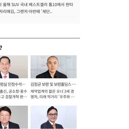
 올해 SUV 국내 베스트셀러 톱10에서 싼타
자리매김, 그랜저·아반떼 '세단..
?
통령실 민정수석비
김정균 보령 및 보령홀딩스 대
 출신, 공소청·중수
제약업계의 젊은 오너 3세 경
표이사 사장
두고 검찰개혁 완수
영자, 미래 먹거리 '우주와 헬
년]
스케어' 공들여 [2026년]