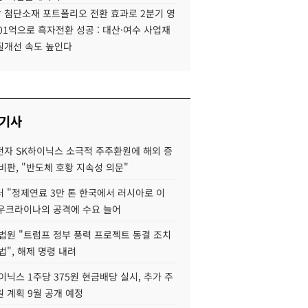
 첨단소재 포트폴리오 전환 효과로 2분기 영
01억으로 흑자전환 성공 : 대산·여수 사업재
질개선 속도 높인다
 기사
자 SK하이닉스 소극적 주주환원에 해외 증
비판, "반도체 호황 지속성 의문"
 "정제연료 3만 톤 한국에서 러시아로 이
 우크라이나의 공격에 수요 늘어
법원 "트럼프 정부 풍력 프로젝트 동결 조치
법", 해제 명령 내려
이닉스 1주당 375원 현금배당 실시, 추가 주
 계획 9월 공개 예정