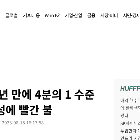
글로벌
기후대응
Who Is?
기업·산업
금융
시장·머니
시민·경
HUFF
년 만에 4분의 1 수준
매각 '7수
성에 빨간 불
에 한화생
냈다
2023-08-18 16:17:58
SK하이닉스
투입한다 :
인프라 시