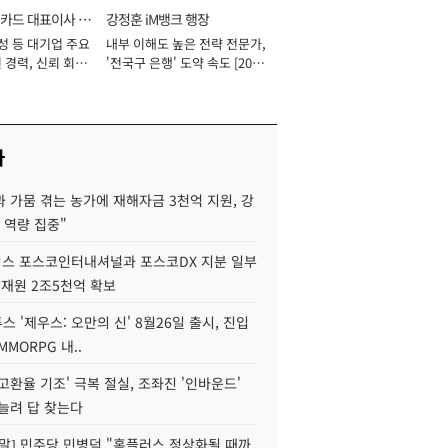
카드 대표이사 사
강정훈 iM뱅크 행장
성 등 대기업 주요
내부 이해도 높은 전략 전문가,
 경력, 신뢰 회복
'전국구 은행' 도약 속도 [2026
[2026년]
년]
사
 가뭄 겪는 농가에 재해자금 3천억 지원, 강
 역량 집중"
스 포스코인터내셔널과 포스코DX 지분 일부
 재원 2조5천억 확보
투스 '제우스: 오만의 신' 8월26일 출시, 진입
MMORPG 내..
고환율 기조' 극복 절실, 조좌진 '인바운드'
늘려 답 찾는다
정말] 민주당 민병덕 "홈플러스 정상화될 때까