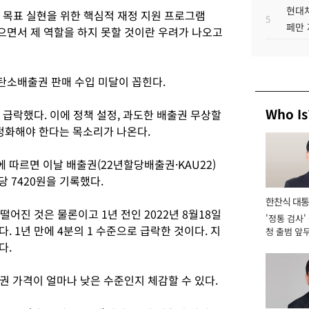
현대차
' 목표 실현을 위한 핵심적 재정 지원 프로그램
5
페만 
면서 제 역할을 하지 못할 것이란 우려가 나오고
탄소배출권 판매 수입 미달이 꼽힌다.
Who Is
 급락했다. 이에 정책 설정, 과도한 배출권 무상할
안정화해야 한다는 목소리가 나온다.
 따르면 이날 배출권(22년할당배출권·KAU22)
톤당 7420원을 기록했다.
한찬식 대
 떨어진 것은 물론이고 1년 전인 2022년 8월18일
'정통 검사'
서관
. 1년 만에 4분의 1 수준으로 급락한 것이다. 지
청 출범 앞
맡아 [2026
다.
권 가격이 얼마나 낮은 수준인지 체감할 수 있다.