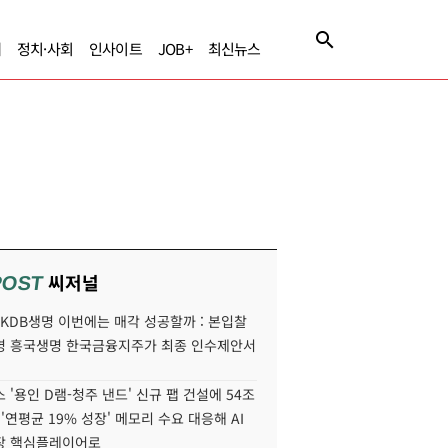
제
정치·사회
인사이트
JOB+
최신뉴스
씨저널
POST
' KDB생명 이번에는 매각 성공할까 : 본입찰
명 흥국생명 한국금융지주가 최종 인수제안서
 '용인 D램-청주 낸드' 신규 팹 건설에 54조
 '연평균 19% 성장' 메모리 수요 대응해 AI
장 핵심플레이어로