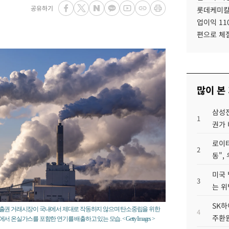
공유하기
롯데케미칼
업이익 11
편으로 체
많이 본
삼성전
1
권가 
로이터
2
동",
미국 
3
는 위
SK하
배출권 거래시장이 국내에서 제대로 작동하지 않으며 탄소중립을 위한
4
주환원
실가스를 포함한 연기를 배출하고 있는 모습. < Getty Images >