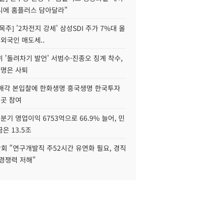
니에 홈플러스 담아달라"
목주] '2차전지 강세' 삼성SDI 주가 7%대 올
 외국인 매도세..
 '돌려차기 발언' 서범수·진종오 징계 착수,
2명은 사퇴
 매각 본입찰에 한화생명 흥국생명 한국투자
3곳 참여
분기 영업이익 6753억으로 66.9% 늘어, 민
은 13.5조
회 "연구개발직 주52시간 유연화 필요, 경직
경쟁력 저해"