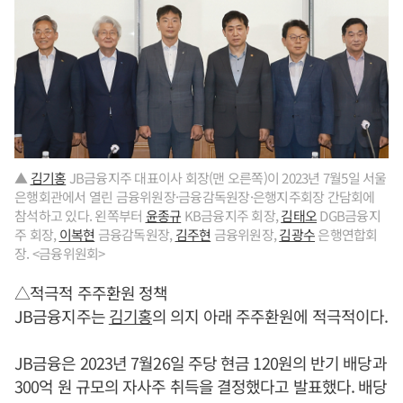
▲
김기홍
JB금융지주 대표이사 회장(맨 오른쪽)이 2023년 7월5일 서울
은행회관에서 열린 금융위원장·금융감독원장·은행지주회장 간담회에
참석하고 있다. 왼쪽부터
윤종규
KB금융지주 회장,
김태오
DGB금융지
주 회장,
이복현
금융감독원장,
김주현
금융위원장,
김광수
은행연합회
장. <금융위원회>
△적극적 주주환원 정책
JB금융지주는
김기홍
의 의지 아래 주주환원에 적극적이다.
JB금융은 2023년 7월26일 주당 현금 120원의 반기 배당과
300억 원 규모의 자사주 취득을 결정했다고 발표했다. 배당