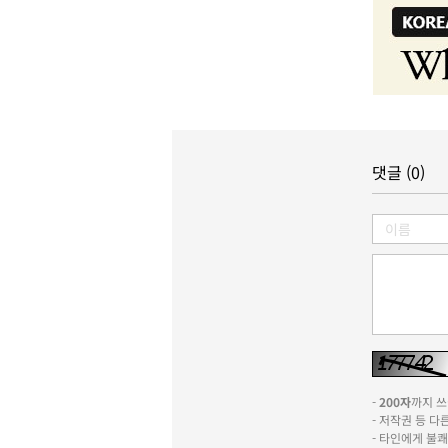
댓글 (0)
-
200자
까지 쓰실
- 저작권 등 
- 타인에게 불