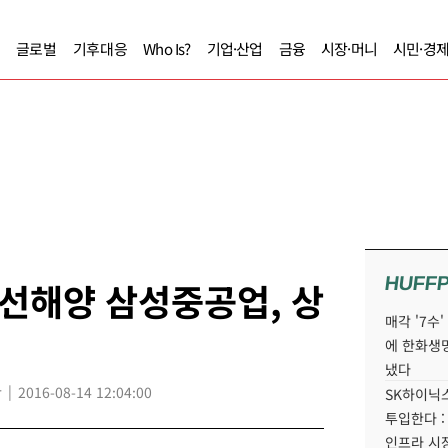
글로벌
기후대응
Who Is?
기업·산업
금융
시장·머니
시민·경
HUFF
선해양 삼성중공업, 상
매각 '7수
에 한화생
냈다
r
2016-08-14 12:04:00
SK하이닉스
투입한다 :
인프라 시