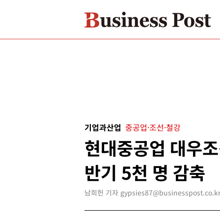
기업과산업
중공업·조선·철강
현대중공업 대우조
반기 5천 명 감축
남희헌 기자 gypsies87@businesspost.co.k