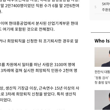
SK하
말 2만7400명이었던 직원 수가 6월 말 2만6천여
5
주환원
.
퇴직자이며 현대중공업에서 분사된 산업기계부문 현대
도 여기에 포함된 것으로 전해졌다.
Who Is
거나 희망퇴직을 신청한 뒤 조기퇴사한 경우로 알
 차원에서 일터를 떠난 사람은 3100여 명에
 3차례에 걸쳐 실시한 희망퇴직 인원수 2천여 명
한찬식 대
'정통 검사'
서관
청 출범 앞
맡아 [2026
, 생산직 기장급 이상, 근속연수 15년 이상의 사
로 3차례 희망퇴직 신청을 받았다. 특히 생산직
이었다.