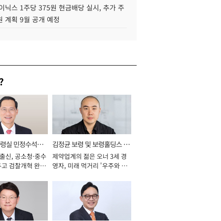
이닉스 1주당 375원 현금배당 실시, 추가 주
 계획 9월 공개 예정
?
통령실 민정수석비
김정균 보령 및 보령홀딩스 대
 출신, 공소청·중수
제약업계의 젊은 오너 3세 경
표이사 사장
두고 검찰개혁 완수
영자, 미래 먹거리 '우주와 헬
년]
스케어' 공들여 [2026년]