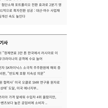
 첨단소재 포트폴리오 전환 효과로 2분기 영
01억으로 흑자전환 성공 : 대산·여수 사업재
질개선 속도 높인다
 기사
 "정제연료 3만 톤 한국에서 러시아로 이
 우크라이나의 공격에 수요 늘어
자 SK하이닉스 소극적 주주환원에 해외 증
비판, "반도체 호황 지속성 의문"
원 협력사' 미국 오클로 SMR 연구용 원자로
 상태' 도달, 미국 에너지부..
코리아 가격 앞세워 수입차 4위 올랐지만,
·벤츠보다 높은 공임비에 소비자 ..