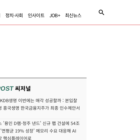
제
정치·사회
인사이트
JOB+
최신뉴스
씨저널
POST
' KDB생명 이번에는 매각 성공할까 : 본입찰
명 흥국생명 한국금융지주가 최종 인수제안서
 '용인 D램-청주 낸드' 신규 팹 건설에 54조
 '연평균 19% 성장' 메모리 수요 대응해 AI
장 핵심플레이어로