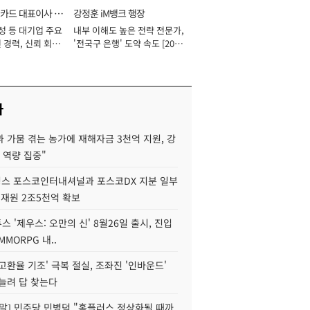
카드 대표이사 사
강정훈 iM뱅크 행장
성 등 대기업 주요
내부 이해도 높은 전략 전문가,
 경력, 신뢰 회복
'전국구 은행' 도약 속도 [2026
[2026년]
년]
사
 가뭄 겪는 농가에 재해자금 3천억 지원, 강
 역량 집중"
스 포스코인터내셔널과 포스코DX 지분 일부
 재원 2조5천억 확보
투스 '제우스: 오만의 신' 8월26일 출시, 진입
MMORPG 내..
고환율 기조' 극복 절실, 조좌진 '인바운드'
늘려 답 찾는다
정말] 민주당 민병덕 "홈플러스 정상화될 때까