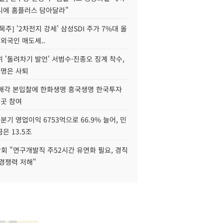
니에 홈플러스 담아달라"
목주] '2차전지 강세' 삼성SDI 주가 7%대 올
 외국인 매도세..
 '돌려차기 발언' 서범수·진종오 징계 착수,
2명은 사퇴
 매각 본입찰에 한화생명 흥국생명 한국투자
3곳 참여
분기 영업이익 6753억으로 66.9% 늘어, 민
은 13.5조
회 "연구개발직 주52시간 유연화 필요, 경직
경쟁력 저해"