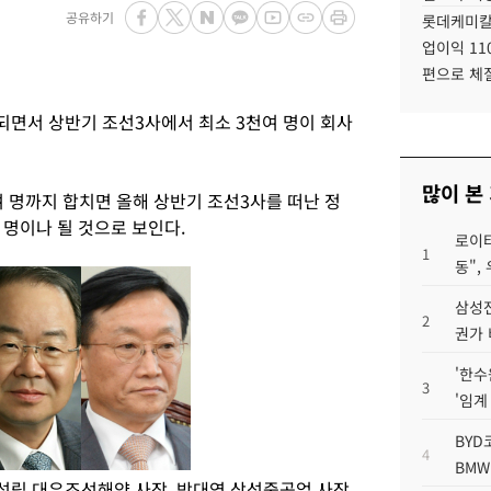
공유하기
롯데케미칼
업이익 11
편으로 체
면서 상반기 조선3사에서 최소 3천여 명이 회사
많이 본
 명까지 합치면 올해 상반기 조선3사를 떠난 정
 명이나 될 것으로 보인다.
로이터
1
동",
삼성전
2
권가 
'한수
3
'임계
BYD
4
BMW
성립 대우조선해양 사장, 박대영 삼성중공업 사장.