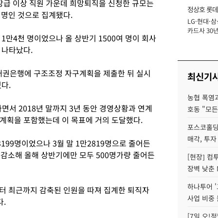
기장급 이상 직원 가운데 희망퇴직을 신청한 규모는
정상호 롯데
 명인 것으로 집계됐다.
LG·현대·삼
장
카드사 30년
1만4천 명이었으나 올 상반기 1500여 명이 회사
에 '초집중' 
 나타났다.
주채권은행에 구조조정 자구계획을 제출한 뒤 실시
최신기
다.
농협 폭염과
면서 2018년 말까지 3년 동안 경영상황과 연계
호동 "모든
 계획을 포함했는데 이 목표에 거의 도달했다.
포스코홀딩
매각, 투자
199명이었으나 3월 말 1만2819명으로 줄어든
로 감소해 올해 상반기에만 모두 500명가량 줄어든
[현장] 컴
장벽 낮춘 
하나투어 '
터 최근까지 감축된 인원을 따져 집계한 퇴직자
사업 비중 
.
[7일 오!