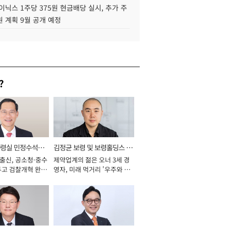
이닉스 1주당 375원 현금배당 실시, 추가 주
 계획 9월 공개 예정
?
통령실 민정수석비
김정균 보령 및 보령홀딩스 대
 출신, 공소청·중수
제약업계의 젊은 오너 3세 경
표이사 사장
두고 검찰개혁 완수
영자, 미래 먹거리 '우주와 헬
년]
스케어' 공들여 [2026년]