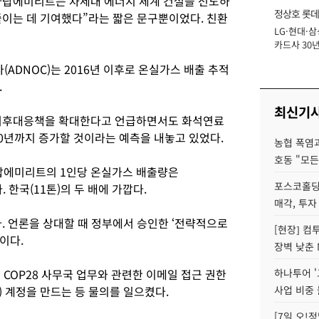
아랍에미리트는 차세대 에너지 체계 건설을 선도하
정상호 롯데
줄이는 데 기여했다”라는 짧은 문구뿐이었다. 친환
LG·현대·삼
장
카드사 30년
에 '초집중' 
DNOC)는 2016년 이후로 온실가스 배출 추적
.
최신기
 기후대응책을 확대한다고 언급하면서도 화석연료
30년까지 증가할 것이라는 예측을 내놓고 있었다.
농협 폭염과
호동 "모든
아랍에미리트의 1인당 온실가스 배출량은
포스코홀딩
. 한국(11톤)의 두 배에 가깝다.
매각, 투자
. 언론을 상대할 때 정부에서 승인한 ‘전략적으로
[현장] 컴
이다.
장벽 낮춘 
COP28 사무국 업무와 관련한 이메일 접근 권한
하나투어 '
 계정을 만드는 등 물의를 일으켰다.
사업 비중 
[7일 오!