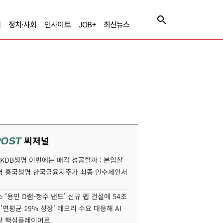
제
정치·사회
인사이트
JOB+
최신뉴스
씨저널
POST
' KDB생명 이번에는 매각 성공할까 : 본입찰
명 흥국생명 한국금융지주가 최종 인수제안서
 '용인 D램-청주 낸드' 신규 팹 건설에 54조
 '연평균 19% 성장' 메모리 수요 대응해 AI
장 핵심플레이어로