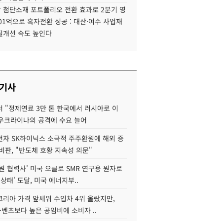
 첨단소재 포트폴리오 전환 효과로 2분기 영
01억으로 흑자전환 성공 : 대산·여수 사업재
질개선 속도 높인다
 기사
 "정제연료 3만 톤 한국에서 러시아로 이
 우크라이나의 공격에 수요 늘어
자 SK하이닉스 소극적 주주환원에 해외 증
비판, "반도체 호황 지속성 의문"
원 협력사' 미국 오클로 SMR 연구용 원자로
 상태' 도달, 미국 에너지부..
코리아 가격 앞세워 수입차 4위 올랐지만,
·벤츠보다 높은 공임비에 소비자 ..