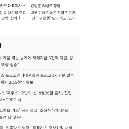
카드 대표이사 사
강정훈 iM뱅크 행장
성 등 대기업 주요
내부 이해도 높은 전략 전문가,
 경력, 신뢰 회복
'전국구 은행' 도약 속도 [2026
[2026년]
년]
사
 가뭄 겪는 농가에 재해자금 3천억 지원, 강
 역량 집중"
스 포스코인터내셔널과 포스코DX 지분 일부
 재원 2조5천억 확보
투스 '제우스: 오만의 신' 8월26일 출시, 진입
MMORPG 내..
고환율 기조' 극복 절실, 조좌진 '인바운드'
늘려 답 찾는다
정말] 민주당 민병덕 "홈플러스 정상화될 때까