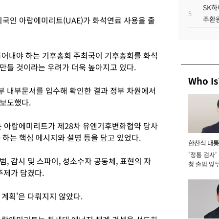
SK하
5
최국인 아랍에미리트(UAE)가 화석연료 사용을 줄
주환원
끌어내야 하는 기후총회 주최국이 기후총회를 화석
만들 것이라는 우려가 더욱 높아지고 있다.
Who Is
부 내부문서를 입수해 확인한 결과 정부 차원에서
 보도했다.
는 아랍에미리트가 제28차 유엔기후변화협약 당사
 하는 핵심 메시지와 설명 등을 담고 있었다.
한찬식 대
'정통 검사'
서관
, 감시 및 스파이, 성소수자 공동체, 표현의 자
청 출범 앞
주제가 담겼다.
맡아 [2026
 계획'은 다뤄지지 않았다.