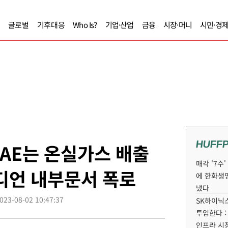
글로벌
기후대응
Who Is?
기업·산업
금융
시장·머니
시민·경
HUFF
AE는 온실가스 배출
매각 '7수
디언 내부문서 폭로
에 한화생
냈다
023-08-02 10:47:37
SK하이닉스
투입한다 :
인프라 시