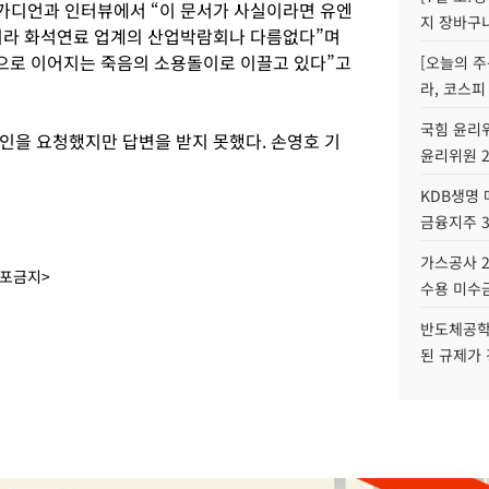
가디언과 인터뷰에서 “이 문서가 사실이라면 유엔
지 장바구
니라 화석연료 업계의 산업박람회나 다름없다”며
으로 이어지는 죽음의 소용돌이로 이끌고 있다”고
[오늘의 주
라, 코스피
국힘 윤리위
인을 요청했지만 답변을 받지 못했다. 손영호 기
윤리위원 
KDB생명
금융지주 
가스공사 2
배포금지>
수용 미수금
반도체공학
된 규제가 