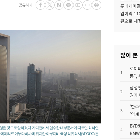
공유하기
롯데케미칼
업이익 11
편으로 체
많이 본
로이터
1
동",
삼성전
2
권가 
'한수
3
'임계
BYD
 않은 것으로 알려졌다. 가디언에서 입수한 내부문서에 따르면 화석연
4
BMW
랍에미리트 아부다비시에 위치한 아부다비 국영 석유회사(ADNOC) 본