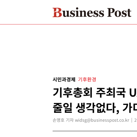
시민과경제
기후환경
기후총회 주최국 U
줄일 생각없다, 가
손영호 기자 widsg@businesspost.co.kr
2