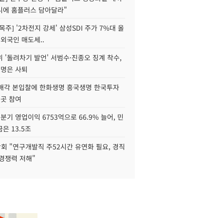
니에 홈플러스 담아달라"
목주] '2차전지 강세' 삼성SDI 주가 7%대 올
 외국인 매도세..
 '돌려차기 발언' 서범수·진종오 징계 착수,
2명은 사퇴
 매각 본입찰에 한화생명 흥국생명 한국투자
3곳 참여
분기 영업이익 6753억으로 66.9% 늘어, 민
은 13.5조
회 "연구개발직 주52시간 유연화 필요, 경직
경쟁력 저해"