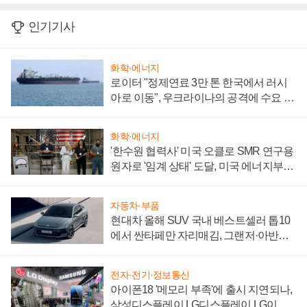
인기기사
화학·에너지
로이터 "정제연료 3만 톤 한국에서 러시
아로 이동", 우크라이나의 공격에 수요 늘
어
화학·에너지
'한수원 협력사' 미국 오클로 SMR 연구용
원자로 '임계 상태' 도달, 미국 에너지부
"중요한 이정표"
자동차·부품
현대차 올해 SUV 국내 베스트셀러 톱10
에서 싼타페만 자리매김, 그랜저·아반떼
'세단 쌍끌이'로 내수 방어
전자·전기·정보통신
아이폰18 '메모리 부족'에 출시 지연되나,
삼성디스플레이 LG디스플레이 LG이노