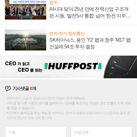
정치
AI시대 맞아 25년 만에 전력산업 구조개
편 시동, '발전5사 통합' 넘어 '한전 지주사'
재편론도
전자·전기·정보통신
SK하이닉스, 용인 'Y2' 팹과 청주 'M17' 팹
건설에 54조 투자 결정
기사댓글
0
개
200자까지 쓰실 수 있습니다. (현재 0 byte / 최대 400byte)
저작권 등 다른 사람의 권리를 침해하거나 명예를 훼손하는 댓글은 관련 법률에 의해 제재
를 받을 수 있습니다.
타인에게 불쾌감을 주는 욕설 등 비하하는 단어가 내용에 포함되거나 인신공격성 글은 관
리자의 판단에 의해 삭제 합니다.