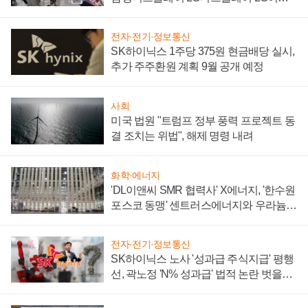
텍 '탈애플' 수익 다각화 속도
전자·전기·정보통신
SK하이닉스 1주당 375원 현금배당 실시,
추가 주주환원 계획 9월 공개 예정
사회
미국 법원 "트럼프 정부 풍력 프로젝트 동
결 조치는 위법", 해제 명령 내려
화학·에너지
'DL이앤씨 SMR 협력사' X에너지, '한수원
포스코 동맹' 센트러스에너지와 우라늄
계약 체결
전자·전기·정보통신
SK하이닉스 노사 '성과급 주식지급' 평행
선, 곽노정 'N% 성과급' 법적 논란 벗을지
주목