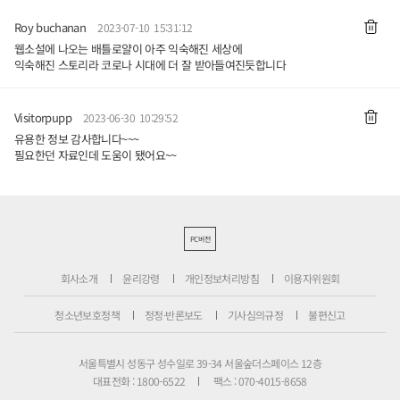
Roy buchanan
2023-07-10 15:31:12
웹소설에 나오는 배틀로얄이 아주 익숙해진 세상에
익숙해진 스토리라 코로나 시대에 더 잘 받아들여진듯합니다
Visitorpupp
2023-06-30 10:29:52
유용한 정보 감사합니다~~~
필요한던 자료인데 도움이 됐어요~~
PC버전
회사소개
윤리강령
개인정보처리방침
이용자위원회
청소년보호정책
정정·반론보도
기사심의규정
불편신고
서울특별시 성동구 성수일로 39-34 서울숲더스페이스 12층
대표전화 : 1800-6522
팩스 : 070-4015-8658