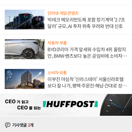
해 종합 로보틱스 기업으로
인터넷·게임·콘텐츠
빅테크 메모리반도체 포함 장기계약 '2.7조
달러' 규모, AI 투자 위축 우려와 반대 신호
자동차·부품
BYD코리아 가격 앞세워 수입차 4위 올랐지
만, BMW·벤츠보다 높은 공임비에 소비자
불만 폭발
소비자·유통
이부진 야심작 '신라스테이' 서울신라호텔
보다 잘 나가, 평택·주문진·해남·건대로 성
장판 더 넓힌다
기사댓글
2
개