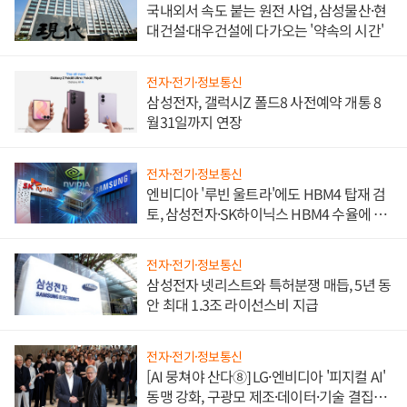
국내외서 속도 붙는 원전 사업, 삼성물산·현
대건설·대우건설에 다가오는 '약속의 시간'
전자·전기·정보통신
삼성전자, 갤럭시Z 폴드8 사전예약 개통 8
월31일까지 연장
전자·전기·정보통신
엔비디아 '루빈 울트라'에도 HBM4 탑재 검
토, 삼성전자·SK하이닉스 HBM4 수율에 주
도권 갈린다
전자·전기·정보통신
삼성전자 넷리스트와 특허분쟁 매듭, 5년 동
안 최대 1.3조 라이선스비 지급
전자·전기·정보통신
[AI 뭉쳐야 산다⑧] LG·엔비디아 '피지컬 AI'
동맹 강화, 구광모 제조·데이터·기술 결집