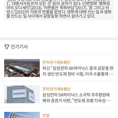
1', '대중서사장르의 모든 것' 등의 공저가 있다. 단편영화 '행복엄
마의 오디세이'(2013), '어른들은 묵묵부답'(2017), '꿈 그리고 뉘
앙스'(2021)의 각본과 연출을 맡았다. 영화에 대해 쓰는 일과 영화
를 만드는 일 사이에서 갈팡질팡 하면서 살아가고 있다.
인기기사
전자·전기·정보통신
외신 "삼성전자 SK하이닉스 중국 공장용 현
지 생산 반도체 장비 시험, 미국 수출통제 대
비"
전자·전기·정보통신
삼성전자 SK하이닉스 소극적 주주환원에
해외 증권가 비판, "반도체 호황 지속성 의
문"
건설