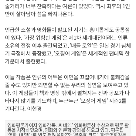
줄거리가 너무 잔혹하다는 여론이 있었다. 역시 최후의 1인
만이 살아남아 섬을 빠져나온다.
언급한 소설과 영화들이 발표된 시기는 흥미롭게도 공통점
이 있다. '가장 위험한 게임'은 제1차 세계대전이라는 인류
초유의 전쟁 이후 출간되었고, '배틀 로얄'은 일본 경기 침체
기 극점에서 등장했고, '오징어 게임'은 세계적인 팬데믹 한
가운데서 출현했다.
이들 작품은 인류의 어두운 이면을 끄집어내기에 불쾌감을
줄 수도 있지만 외면할 수 없는 우리의 심연을 보여주고 있
다. 이 게임들이 책과 영상 밖에서 펼쳐지는 진짜 공포가 나
타나지 않기를 기도하며, 두근두근 '오징어 게임' 시즌2를
기다린다. 이현경
영화평론가이자 영화감독. '씨네21' 영화평론상 수상으로 평론 활
동을 시작하였으며, 영화와 인문학 강의를 해오고 있다. 평론집
'영화, 내 맘대로 봐도 괜찮을까?'와 '봉준호 코드', '한국영화감독