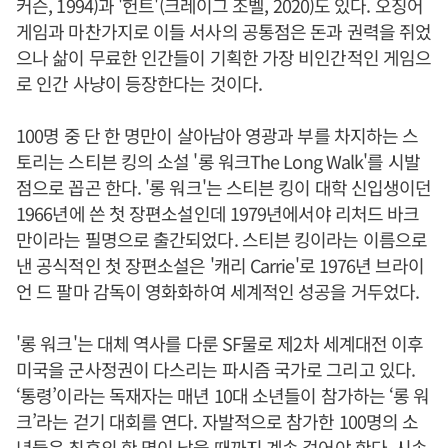
커슨, 1994)과 '헌트'(크레이그 조벨, 2020)도 있다. 오징어
게임과 마찬가지로 이들 서사의 공통점은 돈과 권력을 쥐었
으나 삶이 무료한 인간들이 기획한 가장 비인간적인 게임으
로 인간 사냥이 등장한다는 것이다.
100명 중 단 한 명만이 살아남아 영광과 부를 차지하는 스
토리는 스티븐 킹의 소설 '롱 워크The Long Walk'를 시발
점으로 꼽곤 한다. '롱 워크'는 스티븐 킹이 대학 신입생이던
1966년에 쓴 첫 장편소설인데 1979년에서야 리처드 바크
만이라는 필명으로 출간되었다. 스티븐 킹이라는 이름으로
낸 공식적인 첫 장편소설은 '캐리 Carrie'로 1976년 브라이
언 드 팔마 감독이 영화화하여 세계적인 성공을 거두었다.
'롱 워크'는 대체 역사를 다룬 SF물로 제2차 세계대전 이후
미국을 군사정권이 다스리는 파시즘 국가로 그리고 있다.
‘통령’이라는 독재자는 매년 10대 소년들이 참가하는 ‘롱 워
크’라는 걷기 대회를 연다. 자발적으로 참가한 100명의 소
년들은 최후의 한 명이 남을 때까지 계속 걸어야 한다. 시속