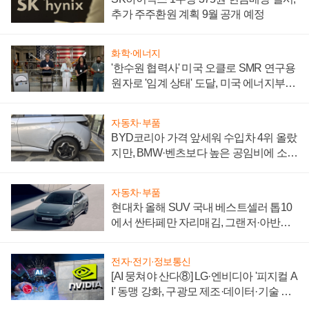
추가 주주환원 계획 9월 공개 예정
화학·에너지
'한수원 협력사' 미국 오클로 SMR 연구용
원자로 '임계 상태' 도달, 미국 에너지부
"중요한 이정표"
자동차·부품
BYD코리아 가격 앞세워 수입차 4위 올랐
지만, BMW·벤츠보다 높은 공임비에 소비
자 불만 폭발
자동차·부품
현대차 올해 SUV 국내 베스트셀러 톱10
에서 싼타페만 자리매김, 그랜저·아반떼
'세단 쌍끌이'로 내수 방어
전자·전기·정보통신
[AI 뭉쳐야 산다⑧] LG·엔비디아 '피지컬 A
I' 동맹 강화, 구광모 제조·데이터·기술 결
집해 종합 로보틱스 기업으로