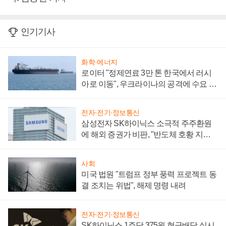
인기기사
화학·에너지
로이터 "정제연료 3만 톤 한국에서 러시
아로 이동", 우크라이나의 공격에 수요 늘
어
전자·전기·정보통신
삼성전자 SK하이닉스 소극적 주주환원
에 해외 증권가 비판, "반도체 호황 지속
성 의문"
사회
미국 법원 "트럼프 정부 풍력 프로젝트 동
결 조치는 위법", 해제 명령 내려
전자·전기·정보통신
SK하이닉스 1주당 375원 현금배당 실시,