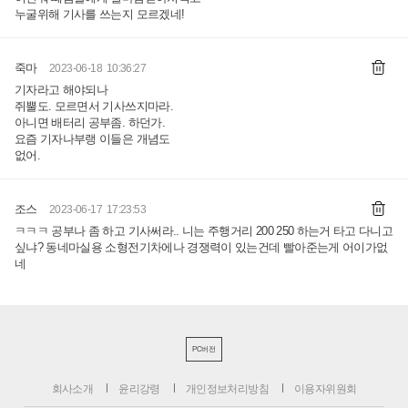
누굴위해 기사를 쓰는지 모르겠네!
죽마
2023-06-18 10:36:27
기자라고 해야되나
쥐뿔도. 모르면서 기사쓰지마라.
아니면 배터리 공부좀. 하던가.
요즘 기자나부랭 이들은 개념도
없어.
조스
2023-06-17 17:23:53
ㅋㅋㅋ 공부나 좀 하고 기사써라.. 니는 주행거리 200 250 하는거 타고 다니고
싶냐? 동네마실용 소형전기차에나 경쟁력이 있는건데 빨아준는게 어이가없
네
PC버전
회사소개
윤리강령
개인정보처리방침
이용자위원회