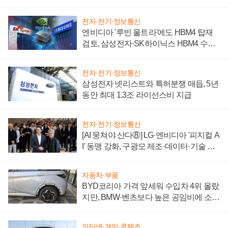
전자·전기·정보통신
엔비디아 '루빈 울트라'에도 HBM4 탑재
검토, 삼성전자·SK하이닉스 HBM4 수율
에 주도권 갈린다
전자·전기·정보통신
삼성전자 넷리스트와 특허분쟁 매듭, 5년
동안 최대 1.3조 라이선스비 지급
전자·전기·정보통신
[AI 뭉쳐야 산다⑧] LG·엔비디아 '피지컬 A
I' 동맹 강화, 구광모 제조·데이터·기술 결
집해 종합 로보틱스 기업으로
자동차·부품
BYD코리아 가격 앞세워 수입차 4위 올랐
지만, BMW·벤츠보다 높은 공임비에 소비
자 불만 폭발
인터넷·게임·콘텐츠