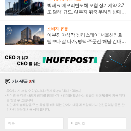
빅테크 메모리반도체 포함 장기계약 '2.7
조 달러' 규모, AI 투자 위축 우려와 반대
신호
소비자·유통
이부진 야심작 '신라스테이' 서울신라호
텔보다 잘 나가, 평택·주문진·해남·건대로
성장판 더 넓힌다
기사댓글
0
개
200자까지 쓰실 수 있습니다. (현재 0 byte / 최대 400byte)
저작권 등 다른 사람의 권리를 침해하거나 명예를 훼손하는 댓글은 관련 법률에 의해 제재
를 받을 수 있습니다.
타인에게 불쾌감을 주는 욕설 등 비하하는 단어가 내용에 포함되거나 인신공격성 글은 관
리자의 판단에 의해 삭제 합니다.