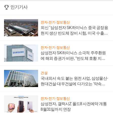
인기기사
전자·전기·정보통신
외신 "삼성전자 SK하이닉스 중국 공장용
현지 생산 반도체 장비 시험, 미국 수출통
제 대비"
전자·전기·정보통신
삼성전자 SK하이닉스 소극적 주주환원
에 해외 증권가 비판, "반도체 호황 지속
성 의문"
건설
국내외서 속도 붙는 원전 사업, 삼성물산·
현대건설·대우건설에 다가오는 '약속의
시간'
전자·전기·정보통신
삼성전자, 갤럭시Z 폴드8 사전예약 개통
8월31일까지 연장