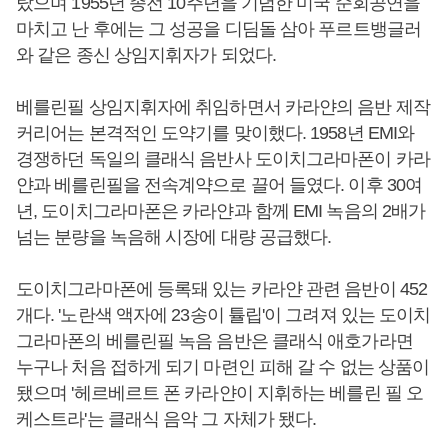
랐으며 1955년 종전 10주년을 기념한 미국 순회공연을
마치고 난 후에는 그 성공을 디딤돌 삼아 푸르트뱅글러
와 같은 종신 상임지휘자가 되었다.
베를린필 상임지휘자에 취임하면서 카라얀의 음반 제작
커리어는 본격적인 도약기를 맞이했다. 1958년 EMI와
경쟁하던 독일의 클래식 음반사 도이치그라마폰이 카라
얀과 베를린필을 전속계약으로 끌어 들였다. 이후 30여
년, 도이치그라마폰은 카라얀과 함께 EMI 녹음의 2배가
넘는 분량을 녹음해 시장에 대량 공급했다.
도이치그라마폰에 등록돼 있는 카라얀 관련 음반이 452
개다. '노란색 액자에 23송이 튤립'이 그려져 있는 도이치
그라마폰의 베를린필 녹음 음반은 클래식 애호가라면
누구나 처음 접하게 되기 마련인 피해 갈 수 없는 상품이
됐으며 '헤르베르트 폰 카라얀이 지휘하는 베를린 필 오
케스트라'는 클래식 음악 그 자체가 됐다.