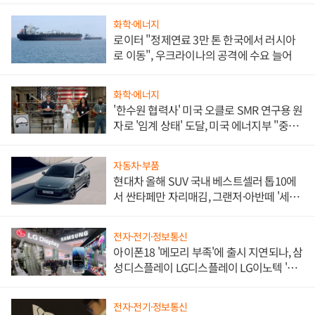
화학·에너지
로이터 "정제연료 3만 톤 한국에서 러시아
로 이동", 우크라이나의 공격에 수요 늘어
화학·에너지
'한수원 협력사' 미국 오클로 SMR 연구용 원
자로 '임계 상태' 도달, 미국 에너지부 "중요
한 이정표"
자동차·부품
현대차 올해 SUV 국내 베스트셀러 톱10에
서 싼타페만 자리매김, 그랜저·아반떼 '세단
쌍끌이'로 내수 방어
전자·전기·정보통신
아이폰18 '메모리 부족'에 출시 지연되나, 삼
성디스플레이 LG디스플레이 LG이노텍 '탈
애플' 수익 다각화 속도
전자·전기·정보통신