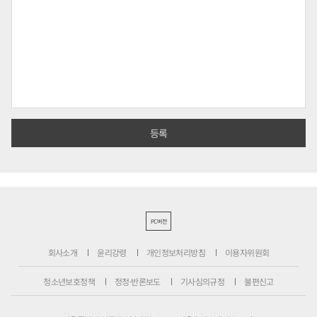
PC버전
회사소개
윤리강령
개인정보처리방침
이용자위원회
청소년보호정책
정정·반론보도
기사심의규정
불편신고