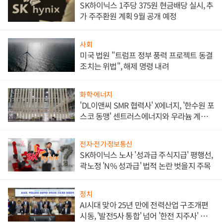
SK하이닉스 1주당 375원 현금배당 실시, 추
가 주주환원 계획 9월 공개 예정
사회
미국 법원 "트럼프 정부 풍력 프로젝트 동결
조치는 위법", 해제 명령 내려
화학·에너지
'DL이앤씨 SMR 협력사' X에너지, '한수원 포
스코 동맹' 센트러스에너지와 우라늄 계약
체결
전자·전기·정보통신
SK하이닉스 노사 '성과급 주식지급' 평행선,
곽노정 'N% 성과급' 법적 논란 벗을지 주목
정치
AI시대 맞아 25년 만에 전력산업 구조개편
시동, '발전5사 통합' 넘어 '한전 지주사' 재편