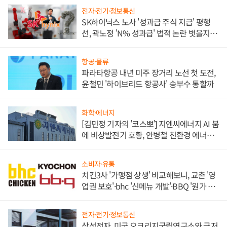
전자·전기·정보통신
SK하이닉스 노사 '성과급 주식 지급' 평행
선, 곽노정 'N% 성과급' 법적 논란 벗을지 주
목
항공·물류
파라타항공 내년 미주 장거리 노선 첫 도전,
윤철민 '하이브리드 항공사' 승부수 통할까
화학·에너지
[김민정 기자의 '코스뽀'] 지엔씨에너지 AI 붐
에 비상발전기 호황, 안병철 친환경 에너지
발전전문기업 향한다
소비자·유통
치킨3사 '가맹점 상생' 비교해보니, 교촌 '영
업권 보호'·bhc '신메뉴 개발'·BBQ '원가 부
담'
전자·전기·정보통신
삼성전자, 미국 오크리지국립연구소와 극저