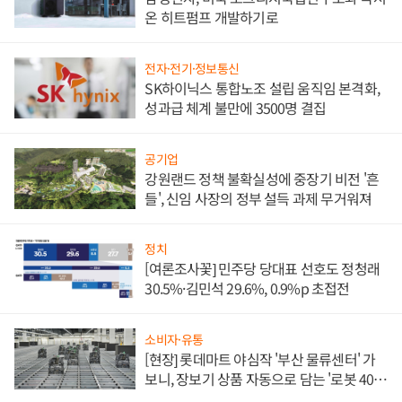
온 히트펌프 개발하기로
전자·전기·정보통신
SK하이닉스 통합노조 설립 움직임 본격화,
성과급 체계 불만에 3500명 결집
공기업
강원랜드 정책 불확실성에 중장기 비전 '흔
들', 신임 사장의 정부 설득 과제 무거워져
정치
[여론조사꽃] 민주당 당대표 선호도 정청래
30.5%·김민석 29.6%, 0.9%p 초접전
소비자·유통
[현장] 롯데마트 야심작 '부산 물류센터' 가
보니, 장보기 상품 자동으로 담는 '로봇 400
대' 장관