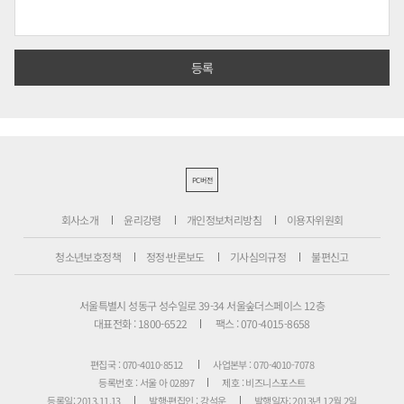
PC버전
회사소개
윤리강령
개인정보처리방침
이용자위원회
청소년보호정책
정정·반론보도
기사심의규정
불편신고
서울특별시 성동구 성수일로 39-34 서울숲더스페이스 12층
대표전화 : 1800-6522
팩스 : 070-4015-8658
편집국 : 070-4010-8512
사업본부 : 070-4010-7078
등록번호 : 서울 아 02897
제호 : 비즈니스포스트
등록일: 2013.11.13
발행·편집인 : 강석운
발행일자: 2013년 12월 2일