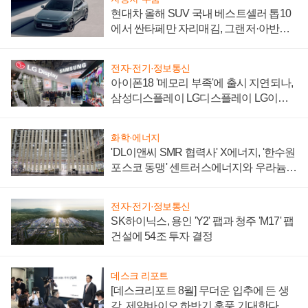
현대차 올해 SUV 국내 베스트셀러 톱10
에서 싼타페만 자리매김, 그랜저·아반떼
'세단 쌍끌이'로 내수 방어
전자·전기·정보통신
아이폰18 '메모리 부족'에 출시 지연되나,
삼성디스플레이 LG디스플레이 LG이노
텍 '탈애플' 수익 다각화 속도
화학·에너지
'DL이앤씨 SMR 협력사' X에너지, '한수원
포스코 동맹' 센트러스에너지와 우라늄
계약 체결
전자·전기·정보통신
SK하이닉스, 용인 'Y2' 팹과 청주 'M17' 팹
건설에 54조 투자 결정
데스크 리포트
[데스크리포트 8월] 무더운 입추에 든 생
각, 제약바이오 하반기 훈풍 기대한다