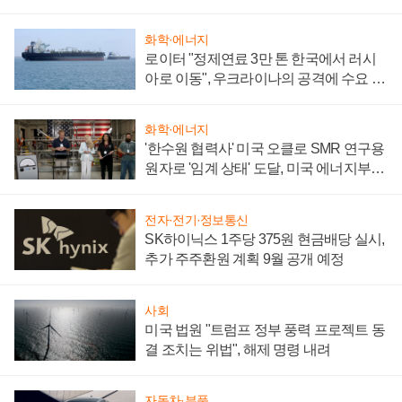
화학·에너지
로이터 "정제연료 3만 톤 한국에서 러시
아로 이동", 우크라이나의 공격에 수요 늘
어
화학·에너지
'한수원 협력사' 미국 오클로 SMR 연구용
원자로 '임계 상태' 도달, 미국 에너지부
"중요한 이정표"
전자·전기·정보통신
SK하이닉스 1주당 375원 현금배당 실시,
추가 주주환원 계획 9월 공개 예정
사회
미국 법원 "트럼프 정부 풍력 프로젝트 동
결 조치는 위법", 해제 명령 내려
자동차·부품