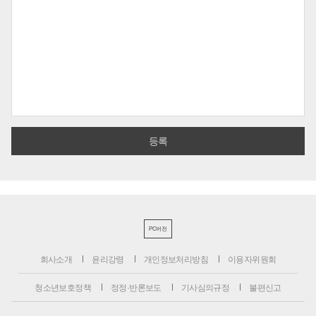
PC버전
회사소개
윤리강령
개인정보처리방침
이용자위원회
청소년보호정책
정정·반론보도
기사심의규정
불편신고