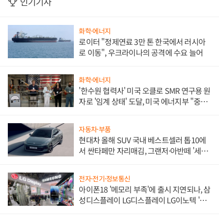
인기기사
화학·에너지
로이터 "정제연료 3만 톤 한국에서 러시아
로 이동", 우크라이나의 공격에 수요 늘어
화학·에너지
'한수원 협력사' 미국 오클로 SMR 연구용 원
자로 '임계 상태' 도달, 미국 에너지부 "중요
한 이정표"
자동차·부품
현대차 올해 SUV 국내 베스트셀러 톱10에
서 싼타페만 자리매김, 그랜저·아반떼 '세단
쌍끌이'로 내수 방어
전자·전기·정보통신
아이폰18 '메모리 부족'에 출시 지연되나, 삼
성디스플레이 LG디스플레이 LG이노텍 '탈
애플' 수익 다각화 속도