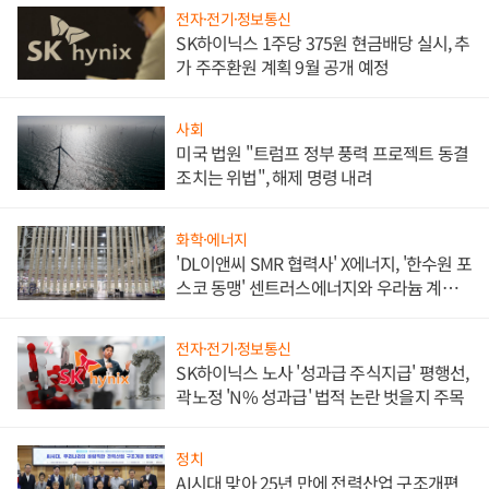
전자·전기·정보통신
SK하이닉스 1주당 375원 현금배당 실시, 추
가 주주환원 계획 9월 공개 예정
사회
미국 법원 "트럼프 정부 풍력 프로젝트 동결
조치는 위법", 해제 명령 내려
화학·에너지
'DL이앤씨 SMR 협력사' X에너지, '한수원 포
스코 동맹' 센트러스에너지와 우라늄 계약
체결
전자·전기·정보통신
SK하이닉스 노사 '성과급 주식지급' 평행선,
곽노정 'N% 성과급' 법적 논란 벗을지 주목
정치
AI시대 맞아 25년 만에 전력산업 구조개편