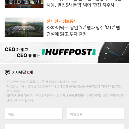
시동, '발전5사 통합' 넘어 '한전 지주사' 재편
론도
전자·전기·정보통신
SK하이닉스, 용인 'Y2' 팹과 청주 'M17' 팹
건설에 54조 투자 결정
기사댓글
0
개
200자까지 쓰실 수 있습니다. (현재 0 byte / 최대 400byte)
저작권 등 다른 사람의 권리를 침해하거나 명예를 훼손하는 댓글은 관련 법률에 의해 제재를 받을
수 있습니다.
타인에게 불쾌감을 주는 욕설 등 비하하는 단어가 내용에 포함되거나 인신공격성 글은 관리자의 판
단에 의해 삭제 합니다.