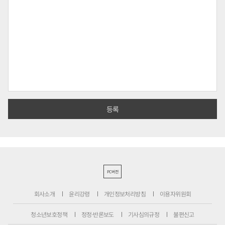
PC버전
회사소개
윤리강령
개인정보처리방침
이용자위원회
청소년보호정책
정정·반론보도
기사심의규정
불편신고