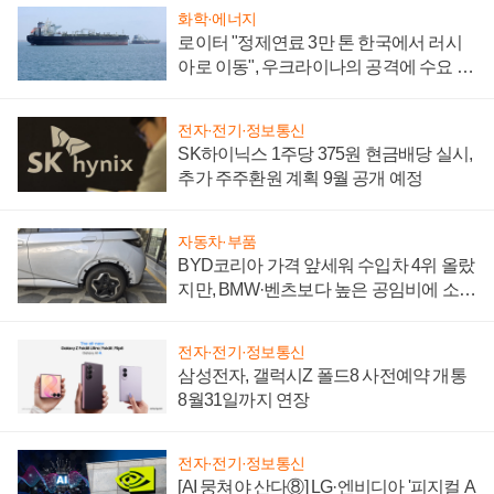
화학·에너지
로이터 "정제연료 3만 톤 한국에서 러시
아로 이동", 우크라이나의 공격에 수요 늘
어
전자·전기·정보통신
SK하이닉스 1주당 375원 현금배당 실시,
추가 주주환원 계획 9월 공개 예정
자동차·부품
BYD코리아 가격 앞세워 수입차 4위 올랐
지만, BMW·벤츠보다 높은 공임비에 소비
자 불만 폭발
전자·전기·정보통신
삼성전자, 갤럭시Z 폴드8 사전예약 개통
8월31일까지 연장
전자·전기·정보통신
[AI 뭉쳐야 산다⑧] LG·엔비디아 '피지컬 A