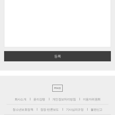
PC버전
회사소개
윤리강령
개인정보처리방침
이용자위원회
청소년보호정책
정정·반론보도
기사심의규정
불편신고