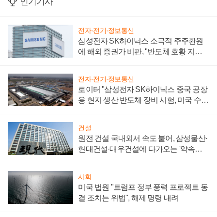
인기기사
전자·전기·정보통신
삼성전자 SK하이닉스 소극적 주주환원
에 해외 증권가 비판, "반도체 호황 지속
성 의문"
전자·전기·정보통신
로이터 "삼성전자 SK하이닉스 중국 공장
용 현지 생산 반도체 장비 시험, 미국 수출
통제 대비"
건설
원전 건설 국내외서 속도 붙어, 삼성물산·
현대건설·대우건설에 다가오는 '약속의
시간'
사회
미국 법원 "트럼프 정부 풍력 프로젝트 동
결 조치는 위법", 해제 명령 내려