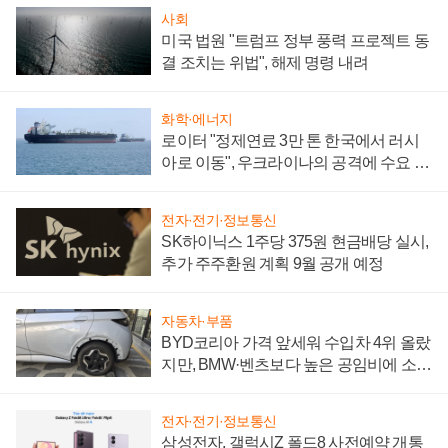
사회
미국 법원 "트럼프 정부 풍력 프로젝트 동
결 조치는 위법", 해제 명령 내려
화학·에너지
로이터 "정제연료 3만 톤 한국에서 러시
아로 이동", 우크라이나의 공격에 수요 늘
어
전자·전기·정보통신
SK하이닉스 1주당 375원 현금배당 실시,
추가 주주환원 계획 9월 공개 예정
자동차·부품
BYD코리아 가격 앞세워 수입차 4위 올랐
지만, BMW·벤츠보다 높은 공임비에 소비
자 불만 폭발
전자·전기·정보통신
삼성전자, 갤럭시Z 폴드8 사전예약 개통