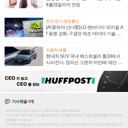
8월31일까지 연장
전자·전기·정보통신
[AI 뭉쳐야 산다⑧] LG·엔비디아 '피지컬 A
I' 동맹 강화, 구광모 제조·데이터·기술 결
집해 종합 로보틱스 기업으로
자동차·부품
현대차 SUV 국내 베스트셀러 톱10에서
사라진다, 정의선 그랜저·아반떼 '세단 쌍
끌이'로 내수 방어
기사댓글
0
개
200자까지 쓰실 수 있습니다. (현재 0 byte / 최대 400byte)
저작권 등 다른 사람의 권리를 침해하거나 명예를 훼손하는 댓글은 관련 법률에 의해 제재
를 받을 수 있습니다.
타인에게 불쾌감을 주는 욕설 등 비하하는 단어가 내용에 포함되거나 인신공격성 글은 관